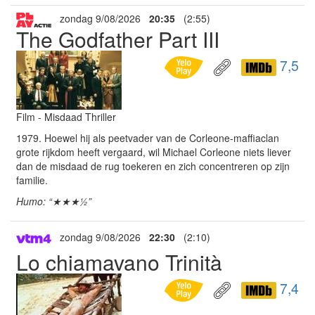
zondag 9/08/2026
20:35
(2:55)
The Godfather Part III
7,5
Film - Misdaad Thriller
1979. Hoewel hij als peetvader van de Corleone-maffiaclan
grote rijkdom heeft vergaard, wil Michael Corleone niets liever
dan de misdaad de rug toekeren en zich concentreren op zijn
familie.
Humo: “★★★½”
zondag 9/08/2026
22:30
(2:10)
Lo chiamavano Trinità
7,4