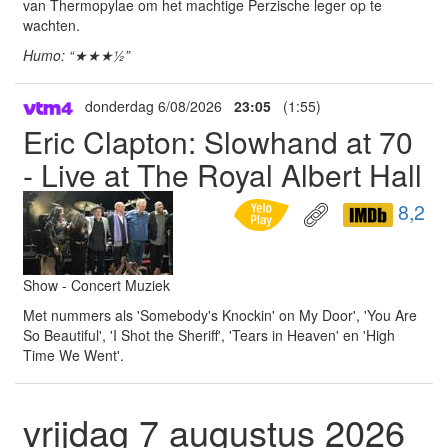
van Thermopylae om het machtige Perzische leger op te
wachten.
Humo: “★★★½”
donderdag 6/08/2026
23:05
(1:55)
Eric Clapton: Slowhand at 70
- Live at The Royal Albert Hall
8,2
Show - Concert Muziek
Met nummers als 'Somebody's Knockin' on My Door', 'You Are
So Beautiful', 'I Shot the Sheriff', 'Tears in Heaven' en 'High
Time We Went'.
vrijdag 7 augustus 2026