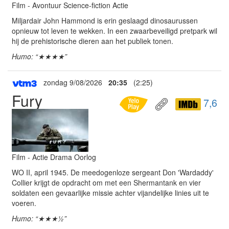
Film - Avontuur Science-fiction Actie
Miljardair John Hammond is erin geslaagd dinosaurussen
opnieuw tot leven te wekken. In een zwaarbeveiligd pretpark wil
hij de prehistorische dieren aan het publiek tonen.
Humo: “★★★★”
zondag 9/08/2026
20:35
(2:25)
Fury
7,6
Film - Actie Drama Oorlog
WO II, april 1945. De meedogenloze sergeant Don 'Wardaddy'
Collier krijgt de opdracht om met een Shermantank en vier
soldaten een gevaarlijke missie achter vijandelijke linies uit te
voeren.
Humo: “★★★½”