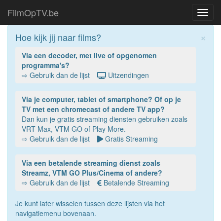
FilmOpTV.be
Toggl
navig
×
Hoe kijk jij naar films?
Via een decoder, met live of opgenomen
programma's?
⇨ Gebruik dan de lijst
Uitzendingen
Via je computer, tablet of smartphone? Of op je
TV met een chromecast of andere TV app?
Dan kun je gratis streaming diensten gebruiken zoals
VRT Max, VTM GO of Play More.
⇨ Gebruik dan de lijst
Gratis Streaming
Via een betalende streaming dienst zoals
Streamz, VTM GO Plus/Cinema of andere?
⇨ Gebruik dan de lijst
Betalende Streaming
Je kunt later wisselen tussen deze lijsten via het
navigatiemenu bovenaan.