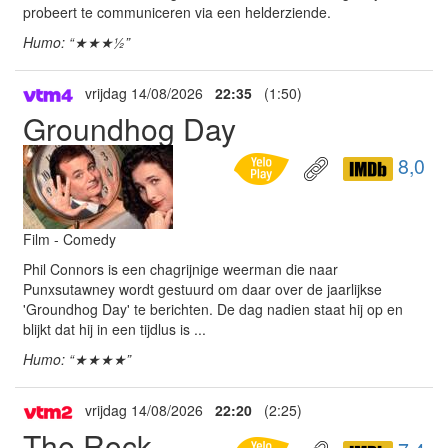
probeert te communiceren via een helderziende.
Humo: “★★★½”
vrijdag 14/08/2026
22:35
(1:50)
Groundhog Day
8,0
Film - Comedy
Phil Connors is een chagrijnige weerman die naar
Punxsutawney wordt gestuurd om daar over de jaarlijkse
'Groundhog Day' te berichten. De dag nadien staat hij op en
blijkt dat hij in een tijdlus is ...
Humo: “★★★★”
vrijdag 14/08/2026
22:20
(2:25)
The Rock