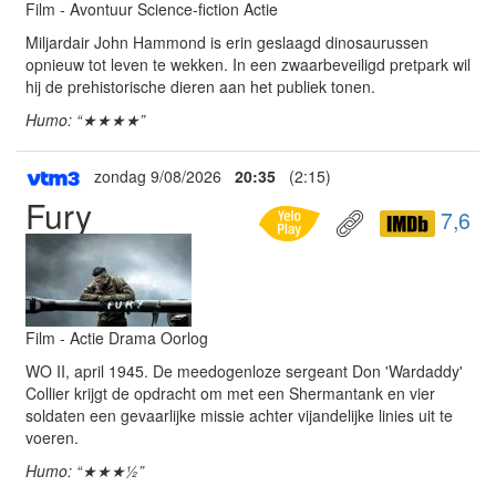
Film - Avontuur Science-fiction Actie
Miljardair John Hammond is erin geslaagd dinosaurussen
opnieuw tot leven te wekken. In een zwaarbeveiligd pretpark wil
hij de prehistorische dieren aan het publiek tonen.
Humo: “★★★★”
zondag 9/08/2026
20:35
(2:15)
Fury
7,6
Film - Actie Drama Oorlog
WO II, april 1945. De meedogenloze sergeant Don 'Wardaddy'
Collier krijgt de opdracht om met een Shermantank en vier
soldaten een gevaarlijke missie achter vijandelijke linies uit te
voeren.
Humo: “★★★½”