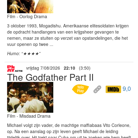
Film - Oorlog Drama
3 oktober 1993, Mogadishu. Amerikaanse elitesoldaten krijgen
de opdracht handlangers van een krijgsheer gevangen te
nemen, maar ze stuiten op verzet van opstandelingen, die het
vuur openen op twee ...
Humo: “★★★★”
vrijdag 7/08/2026
22:10
(3:50)
The Godfather Part II
9,0
Film - Misdaad Drama
Michael volgt zijn vader, de machtige maffiabaas Vito Corleone,
op. Na een aanslag op zijn leven geeft Michael de leiding
tijdelijk over. Hij trekt naar Cuba om uit te zoeken wie hem heeft