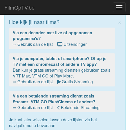
FilmOpTV.be
Toggl
navig
×
Hoe kijk jij naar films?
Via een decoder, met live of opgenomen
programma's?
⇨ Gebruik dan de lijst
Uitzendingen
Via je computer, tablet of smartphone? Of op je
TV met een chromecast of andere TV app?
Dan kun je gratis streaming diensten gebruiken zoals
VRT Max, VTM GO of Play More.
⇨ Gebruik dan de lijst
Gratis Streaming
Via een betalende streaming dienst zoals
Streamz, VTM GO Plus/Cinema of andere?
⇨ Gebruik dan de lijst
Betalende Streaming
Je kunt later wisselen tussen deze lijsten via het
navigatiemenu bovenaan.