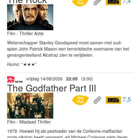
7,4
Film - Thriller Actie
Wetenschapper Stanley Goodspeed moet samen met oud-
spion John Patrick Mason een terroristische overname van het
gevangeniseiland Alcatraz zien te verijdelen.
Humo: “★★★”
vrijdag 14/08/2026
22:05
(3:00)
The Godfather Part III
7,5
Film - Misdaad Thriller
1979. Hoewel hij als peetvader van de Corleone-maffiaclan
grote rijkdom heeft vergaard, wil Michael Corleone niets liever