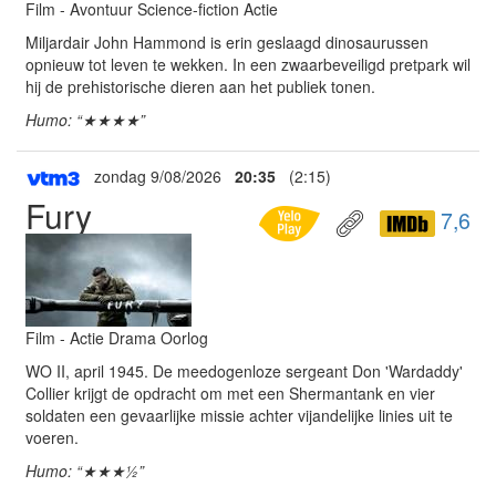
Film - Avontuur Science-fiction Actie
Miljardair John Hammond is erin geslaagd dinosaurussen
opnieuw tot leven te wekken. In een zwaarbeveiligd pretpark wil
hij de prehistorische dieren aan het publiek tonen.
Humo: “★★★★”
zondag 9/08/2026
20:35
(2:15)
Fury
7,6
Film - Actie Drama Oorlog
WO II, april 1945. De meedogenloze sergeant Don 'Wardaddy'
Collier krijgt de opdracht om met een Shermantank en vier
soldaten een gevaarlijke missie achter vijandelijke linies uit te
voeren.
Humo: “★★★½”