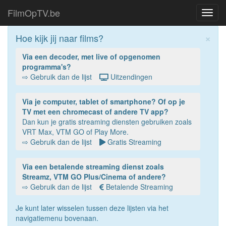
FilmOpTV.be
Toggl
navig
×
Hoe kijk jij naar films?
Via een decoder, met live of opgenomen
programma's?
⇨ Gebruik dan de lijst
Uitzendingen
Via je computer, tablet of smartphone? Of op je
TV met een chromecast of andere TV app?
Dan kun je gratis streaming diensten gebruiken zoals
VRT Max, VTM GO of Play More.
⇨ Gebruik dan de lijst
Gratis Streaming
Via een betalende streaming dienst zoals
Streamz, VTM GO Plus/Cinema of andere?
⇨ Gebruik dan de lijst
Betalende Streaming
Je kunt later wisselen tussen deze lijsten via het
navigatiemenu bovenaan.