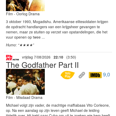
Film - Oorlog Drama
3 oktober 1993, Mogadishu. Amerikaanse elitesoldaten krijgen
de opdracht handlangers van een krijgsheer gevangen te
nemen, maar ze stuiten op verzet van opstandelingen, die het
vuur openen op twee ...
Humo: “★★★★”
vrijdag 7/08/2026
22:10
(3:50)
The Godfather Part II
9,0
Film - Misdaad Drama
Michael volgt zijn vader, de machtige maffiabaas Vito Corleone,
op. Na een aanslag op zijn leven geeft Michael de leiding
tijdelijk over. Hij trekt naar Cuba om uit te zoeken wie hem heeft