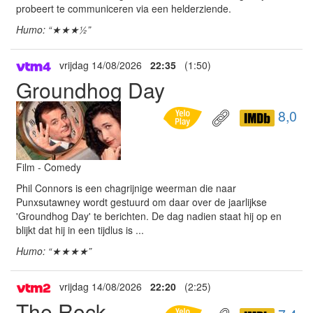
probeert te communiceren via een helderziende.
Humo: “★★★½”
vrijdag 14/08/2026
22:35
(1:50)
Groundhog Day
8,0
Film - Comedy
Phil Connors is een chagrijnige weerman die naar
Punxsutawney wordt gestuurd om daar over de jaarlijkse
'Groundhog Day' te berichten. De dag nadien staat hij op en
blijkt dat hij in een tijdlus is ...
Humo: “★★★★”
vrijdag 14/08/2026
22:20
(2:25)
The Rock