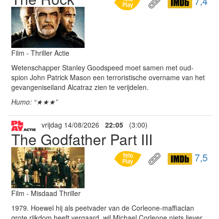
7,4
Film - Thriller Actie
Wetenschapper Stanley Goodspeed moet samen met oud-
spion John Patrick Mason een terroristische overname van het
gevangeniseiland Alcatraz zien te verijdelen.
Humo: “★★★”
vrijdag 14/08/2026
22:05
(3:00)
The Godfather Part III
7,5
Film - Misdaad Thriller
1979. Hoewel hij als peetvader van de Corleone-maffiaclan
grote rijkdom heeft vergaard, wil Michael Corleone niets liever