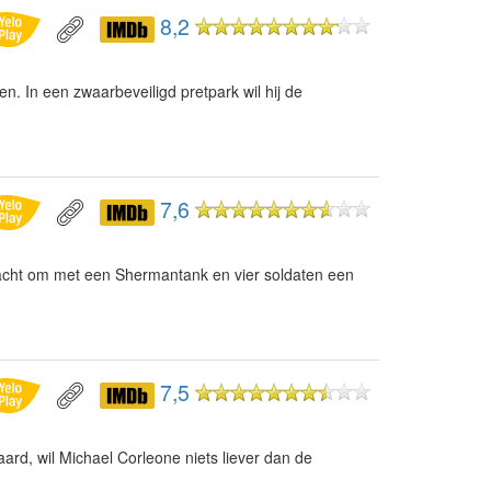
8,2
. In een zwaarbeveiligd pretpark wil hij de
7,6
racht om met een Shermantank en vier soldaten een
7,5
ard, wil Michael Corleone niets liever dan de