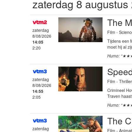
zaterdag 8 augustus
The M
zaterdag
Film - Scienc
8/08/2026
Tijdens een 
14:05
moet hij al zi
2:20
Humo: “★★
Spee
zaterdag
Film - Thrille
8/08/2026
Crimineel How
14:55
Traven haast 
2:05
Humo: “★★
The C
zaterdag
Film - Anima