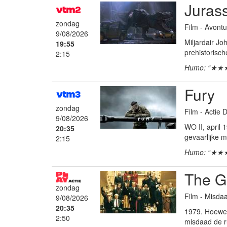
Jurass
zondag
Film - Avontu
9/08/2026
Miljardair J
19:55
prehistorisch
2:15
Humo: “★★
Fury
zondag
Film - Actie
9/08/2026
WO II, april
20:35
gevaarlijke mi
2:15
Humo: “★★
The Go
zondag
Film - Misdaa
9/08/2026
20:35
1979. Hoewel 
2:50
misdaad de ru