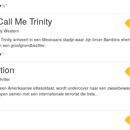
★½”
all Me Trinity
dy Western
Trinity arriveert in een Mexicaans stadje waar zijn broer Bambino sheri
een grootgrondbezitter.
★”
tion
hriller
 een Amerikaanse elitesoldaat, wordt undercover naar een zwaarbewaakt
en samen met een internationale terrorist die bela...