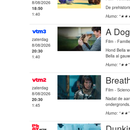
8/08/2026
De prehistor
18:50
1:40
Humo: “★★
A Dog
zaterdag
Film - Famil
8/08/2026
Hond Bella w
20:30
Bella al gau
1:40
Humo: “★★”
Breat
zaterdag
Film - Science
8/08/2026
Nadat de aar
20:30
ondergronds.
1:45
Humo: “★★”
Dunki