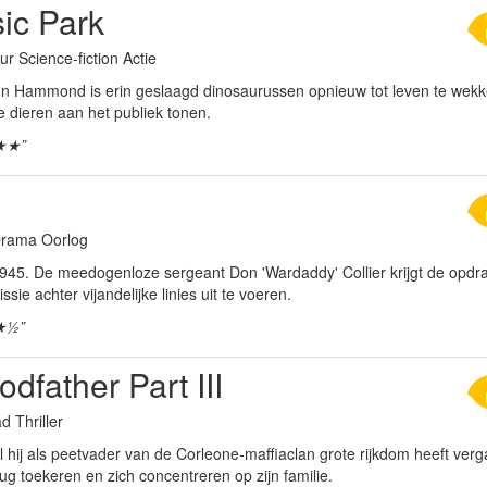
ic Park
ur Science-fiction Actie
ohn Hammond is erin geslaagd dinosaurussen opnieuw tot leven te wekken
e dieren aan het publiek tonen.
★★”
 Drama Oorlog
 1945. De meedogenloze sergeant Don 'Wardaddy' Collier krijgt de opd
ssie achter vijandelijke linies uit te voeren.
★½”
dfather Part III
d Thriller
hij als peetvader van de Corleone-maffiaclan grote rijkdom heeft verga
g toekeren en zich concentreren op zijn familie.