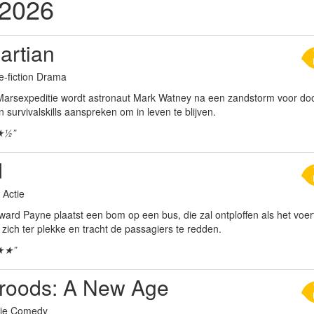
 2026
artian
e-fiction Drama
Marsexpeditie wordt astronaut Mark Watney na een zandstorm voor doo
jn survivalskills aanspreken om in leven te blijven.
★½”
d
r Actie
ard Payne plaatst een bom op een bus, die zal ontploffen als het voert
zich ter plekke en tracht de passagiers te redden.
★★”
roods: A New Age
tie Comedy