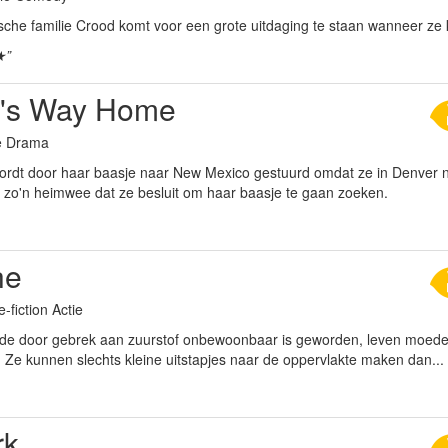
ische familie Crood komt voor een grote uitdaging te staan wanneer ze
★”
's Way Home
ie Drama
ordt door haar baasje naar New Mexico gestuurd omdat ze in Denver n
w zo'n heimwee dat ze besluit om haar baasje te gaan zoeken.
he
-fiction Actie
de door gebrek aan zuurstof onbewoonbaar is geworden, leven moed
 Ze kunnen slechts kleine uitstapjes naar de oppervlakte maken dan...
rk