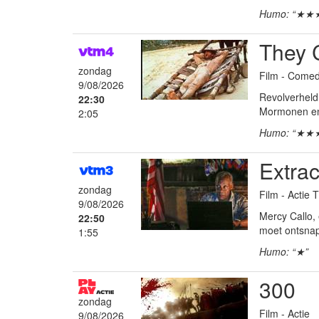
Humo: “★★
They C
zondag
Film - Come
9/08/2026
Revolverheld 
22:30
Mormonen en 
2:05
Humo: “★★
Extrac
zondag
Film - Actie T
9/08/2026
Mercy Callo,
22:50
moet ontsnapp
1:55
Humo: “★”
300
zondag
Film - Actie
9/08/2026