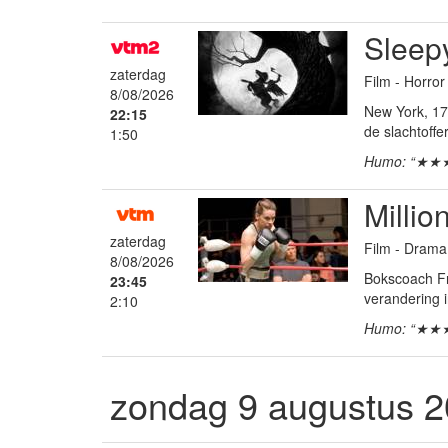
Sleep
zaterdag
Film - Horror
8/08/2026
New York, 17
22:15
de slachtoff
1:50
Humo: “★★
Millio
zaterdag
Film - Dram
8/08/2026
Bokscoach Fra
23:45
verandering 
2:10
Humo: “★★
zondag 9 augustus 