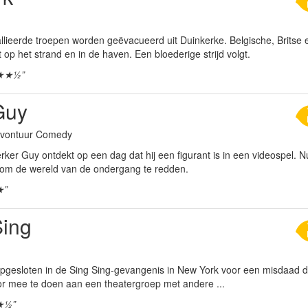
llieerde troepen worden geëvacueerd uit Duinkerke. Belgische, Britse 
op het strand en in de haven. Een bloederige strijd volgt.
★★½”
Guy
 Avontuur Comedy
r Guy ontdekt op een dag dat hij een figurant is in een videospel. Nu 
om de wereld van de ondergang te redden.
★”
Sing
opgesloten in de Sing Sing-gevangenis in New York voor een misdaad die 
oor mee te doen aan een theatergroep met andere ...
★½”