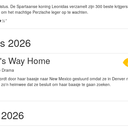
istus. De Spartaanse koning Leonidas verzamelt zijn 300 beste krijger
om het machtige Perzische leger op te wachten.
★½”
s 2026
's Way Home
ie Drama
ordt door haar baasje naar New Mexico gestuurd omdat ze in Denver n
w zo'n heimwee dat ze besluit om haar baasje te gaan zoeken.
 2026