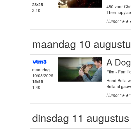
23:25
480 voor Chr
2:10
Thermopylae 
Humo: “★★
maandag 10 augustu
A Dog
maandag
Film - Famil
10/08/2026
Hond Bella w
15:55
Bella al gau
1:40
Humo: “★★”
dinsdag 11 augustus