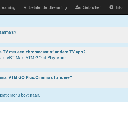
treaming
Betalende Streaming
Gebruiker
Info
ramma's?
ter, tablet of smartphone? Of op je TV met een chromecast of andere TV app?
zoals VRT Max, VTM GO of Play More.
reamz, VTM GO Plus/Cinema of andere?
navigatiemenu bovenaan.
s