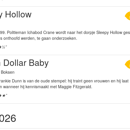
y Hollow
99. Politieman Ichabod Crane wordt naar het dorpje Sleepy Hollow ges
ers onthoofd werden, te gaan onderzoeken.
★½”
n Dollar Baby
a Boksen
nkie Dunn is van de oude stempel: hij traint geen vrouwen en hij laat 
in wanneer hij kennismaakt met Maggie Fitzgerald.
★★”
2026