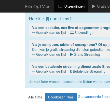
FilmOpTV.be
Uitzendingen
Gratis S
Hoe kijk jij naar films?
Via een decoder, met live of opgenomen prog
⇨ Gebruik dan de lijst
Uitzendingen
Via je compu
Dan kun je gratis streaming diensten gebruiken 
⇨ Gebruik dan de lijst
Gratis Streaming
Via een betalende streaming dienst zoals St
⇨ Gebruik dan de lijst
Betalende Streaming
Je kunt later wisselen tussen deze lijsten via het 
Geavanceerde filter
Alle films
Uitgekozen films