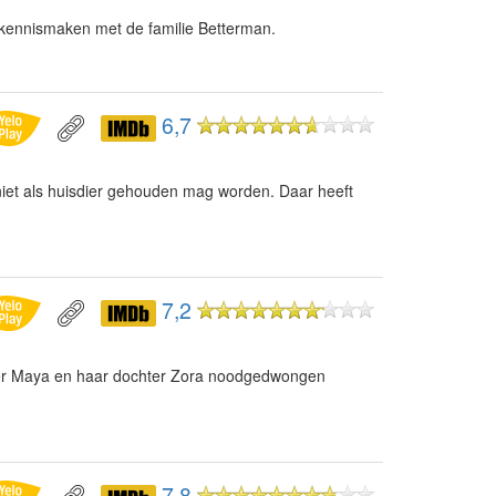
 kennismaken met de familie Betterman.
6,7
iet als huisdier gehouden mag worden. Daar heeft
7,2
er Maya en haar dochter Zora noodgedwongen
7,8