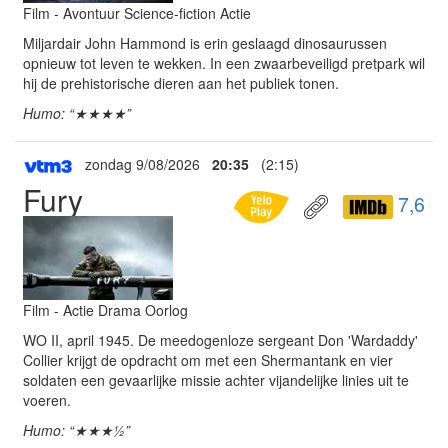
Film - Avontuur Science-fiction Actie
Miljardair John Hammond is erin geslaagd dinosaurussen
opnieuw tot leven te wekken. In een zwaarbeveiligd pretpark wil
hij de prehistorische dieren aan het publiek tonen.
Humo: “★★★★”
zondag 9/08/2026
20:35
(2:15)
Fury
7,6
Film - Actie Drama Oorlog
WO II, april 1945. De meedogenloze sergeant Don 'Wardaddy'
Collier krijgt de opdracht om met een Shermantank en vier
soldaten een gevaarlijke missie achter vijandelijke linies uit te
voeren.
Humo: “★★★½”