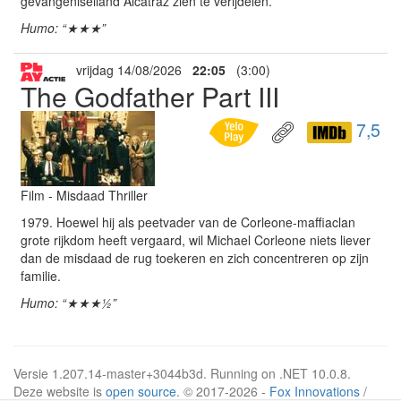
gevangeniseiland Alcatraz zien te verijdelen.
Humo: “★★★”
vrijdag 14/08/2026
22:05
(3:00)
The Godfather Part III
7,5
Film - Misdaad Thriller
1979. Hoewel hij als peetvader van de Corleone-maffiaclan
grote rijkdom heeft vergaard, wil Michael Corleone niets liever
dan de misdaad de rug toekeren en zich concentreren op zijn
familie.
Humo: “★★★½”
Versie 1.207.14-master+3044b3d. Running on .NET 10.0.8.
Deze website is
open source
. © 2017-2026 -
Fox Innovations
/