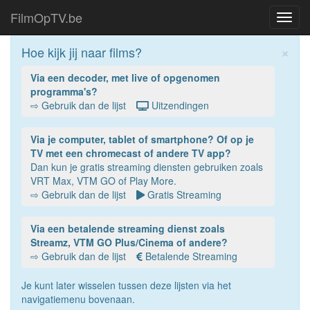
FilmOpTV.be
Toggl
navig
×
Hoe kijk jij naar films?
Via een decoder, met live of opgenomen
programma's?
⇨ Gebruik dan de lijst
Uitzendingen
Via je computer, tablet of smartphone? Of op je
TV met een chromecast of andere TV app?
Dan kun je gratis streaming diensten gebruiken zoals
VRT Max, VTM GO of Play More.
⇨ Gebruik dan de lijst
Gratis Streaming
Via een betalende streaming dienst zoals
Streamz, VTM GO Plus/Cinema of andere?
⇨ Gebruik dan de lijst
Betalende Streaming
Je kunt later wisselen tussen deze lijsten via het
navigatiemenu bovenaan.