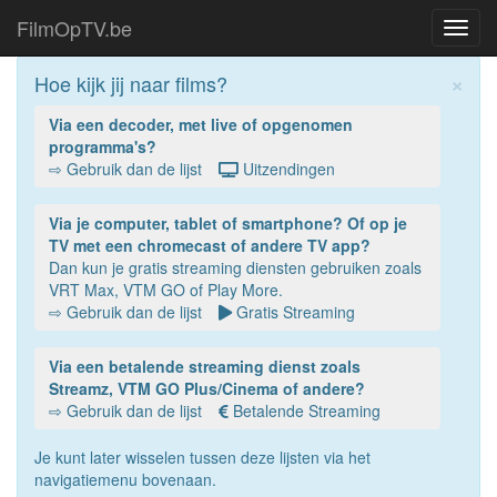
FilmOpTV.be
Toggl
navig
×
Hoe kijk jij naar films?
Via een decoder, met live of opgenomen
programma's?
⇨ Gebruik dan de lijst
Uitzendingen
Via je computer, tablet of smartphone? Of op je
TV met een chromecast of andere TV app?
Dan kun je gratis streaming diensten gebruiken zoals
VRT Max, VTM GO of Play More.
⇨ Gebruik dan de lijst
Gratis Streaming
Via een betalende streaming dienst zoals
Streamz, VTM GO Plus/Cinema of andere?
⇨ Gebruik dan de lijst
Betalende Streaming
Je kunt later wisselen tussen deze lijsten via het
navigatiemenu bovenaan.