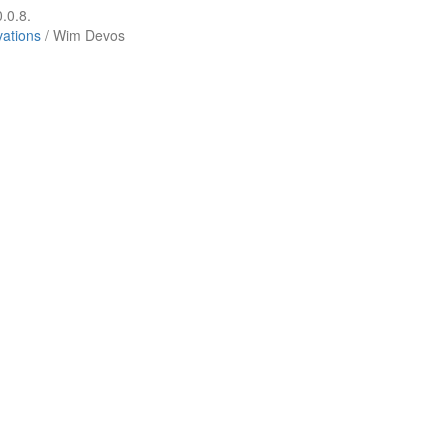
.0.8.
vations
/ Wim Devos