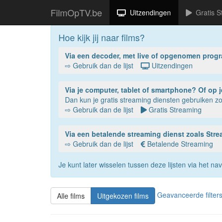
FilmOpTV.be
Uitzendingen
Gratis S
Hoe kijk jij naar films?
Via een decoder, met live of opgenomen prog
⇨ Gebruik dan de lijst
Uitzendingen
Via je compu
Dan kun je gratis streaming diensten gebruiken 
⇨ Gebruik dan de lijst
Gratis Streaming
Via een betalende streaming dienst zoals St
⇨ Gebruik dan de lijst
Betalende Streaming
Je kunt later wisselen tussen deze lijsten via het 
Geavanceerde filter
Alle films
Uitgekozen films