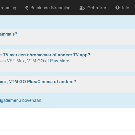
treaming
Betalende Streaming
Gebruiker
Info
ramma's?
ter, tablet of smartphone? Of op je TV met een chromecast of andere TV app?
zoals VRT Max, VTM GO of Play More.
reamz, VTM GO Plus/Cinema of andere?
navigatiemenu bovenaan.
s