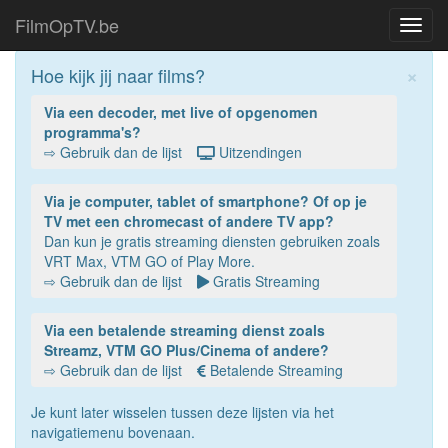
FilmOpTV.be
Toggl
navig
×
Hoe kijk jij naar films?
Via een decoder, met live of opgenomen
programma's?
⇨ Gebruik dan de lijst
Uitzendingen
Via je computer, tablet of smartphone? Of op je
TV met een chromecast of andere TV app?
Dan kun je gratis streaming diensten gebruiken zoals
VRT Max, VTM GO of Play More.
⇨ Gebruik dan de lijst
Gratis Streaming
Via een betalende streaming dienst zoals
Streamz, VTM GO Plus/Cinema of andere?
⇨ Gebruik dan de lijst
Betalende Streaming
Je kunt later wisselen tussen deze lijsten via het
navigatiemenu bovenaan.