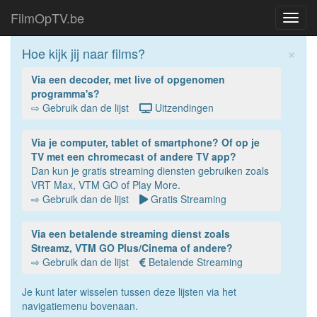
FilmOpTV.be
Toggl
navig
×
Hoe kijk jij naar films?
Via een decoder, met live of opgenomen
programma's?
⇨ Gebruik dan de lijst
Uitzendingen
Via je computer, tablet of smartphone? Of op je
TV met een chromecast of andere TV app?
Dan kun je gratis streaming diensten gebruiken zoals
VRT Max, VTM GO of Play More.
⇨ Gebruik dan de lijst
Gratis Streaming
Via een betalende streaming dienst zoals
Streamz, VTM GO Plus/Cinema of andere?
⇨ Gebruik dan de lijst
Betalende Streaming
Je kunt later wisselen tussen deze lijsten via het
navigatiemenu bovenaan.