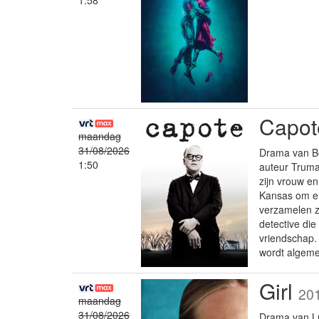
1:58
Capo
maandag
31/08/2026
Drama van Be
1:50
auteur Truma
zijn vrouw e
Kansas om er 
verzamelen z
detective die
vriendschap. 
wordt algeme
Girl
20
maandag
31/08/2026
Drama van Lu