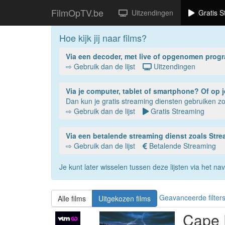
FilmOpTV.be
Uitzendingen
Gratis S
Hoe kijk jij naar films?
Via een decoder, met live of opgenomen prog
⇨ Gebruik dan de lijst
Uitzendingen
Via je compu
Dan kun je gratis streaming diensten gebruiken 
⇨ Gebruik dan de lijst
Gratis Streaming
Via een betalende streaming dienst zoals St
⇨ Gebruik dan de lijst
Betalende Streaming
Je kunt later wisselen tussen deze lijsten via het 
Geavanceerde filter
Alle films
Uitgekozen films
Cape 