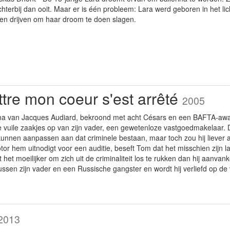
ichterbij dan ooit. Maar er is één probleem: Lara werd geboren in het l
ten drijven om haar droom te doen slagen.
tre mon coeur s'est arrêté
2005
 van Jacques Audiard, bekroond met acht Césars en een BAFTA-award 
vuile zaakjes op van zijn vader, een gewetenloze vastgoedmakelaar. Do
kunnen aanpassen aan dat criminele bestaan, maar toch zou hij liever
r hem uitnodigt voor een auditie, beseft Tom dat het misschien zijn l
t het moeilijker om zich uit de criminaliteit los te rukken dan hij aanvan
tussen zijn vader en een Russische gangster en wordt hij verliefd op de 
2013