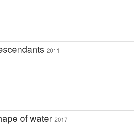
escendants
2011
hape of water
2017