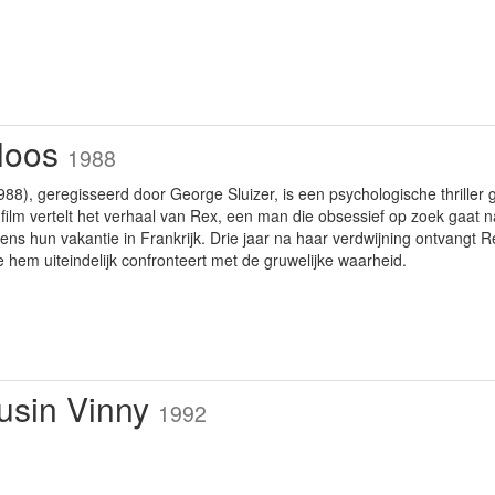
loos
1988
988), geregisseerd door George Sluizer, is een psychologische thrille
film vertelt het verhaal van Rex, een man die obsessief op zoek gaat naa
jdens hun vakantie in Frankrijk. Drie jaar na haar verdwijning ontvangt
hem uiteindelijk confronteert met de gruwelijke waarheid.
usin Vinny
1992