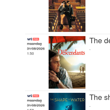
The d
maandag
31/08/2026
-
1:50
The s
maandag
31/08/2026
-