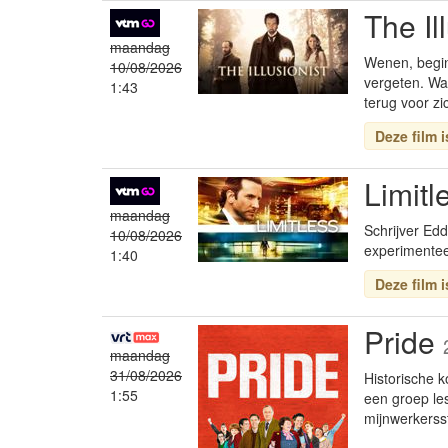
The Il
maandag
Wenen, begin 
10/08/2026
vergeten. Wa
1:43
terug voor zi
Deze film 
Limitl
maandag
Schrijver Edd
10/08/2026
experimenteel
1:40
Deze film 
Pride
maandag
31/08/2026
Historische 
1:55
een groep les
mijnwerkerss