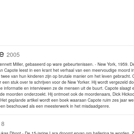
te
2005
nnett Miller, gebaseerd op ware gebeurtenissen. - New York, 1959. 
n Capote leest in een krant het verhaal van een meervoudige moord i
n twee van hun kinderen zijn op brutale manier om het leven gebracht. 
een stuk over te schrijven voor de New Yorker. Hij wordt vergezeld do
e informatie en interviewen ze de mensen uit de buurt. Capote slaagt 
 de moorden onderzoekt. Hij ontmoet ook de moordenaars, Dick Hickock e
Het geplande artikel wordt een boek waaraan Capote ruim zes jaar werkt
en beschouwd als een meesterwerk in het misdaadgenre.
18
kas Dhont - De 15-jarige Lara droomt ervan om ballerina te worden. Ze