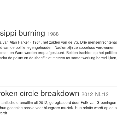
sippi burning
1988
ma van Alan Parker - 1964, het zuiden van de VS. Drie mensenrechtena
fd van de politie tegengehouden. Nadien zijn ze spoorloos verdwenen. 
rson en Ward worden erop afgestuurd. Beiden trachten op het politiebu
dat de politie en de sheriff niet meteen tot samenwerking bereid lijk
.
roken circle breakdown
2012
NL:12
antische dramafilm uit 2012, geregisseerd door Felix van Groeningen - 
hun gedeelde passie voor bluegrass muziek. Hun relatie wordt op de 
wordt