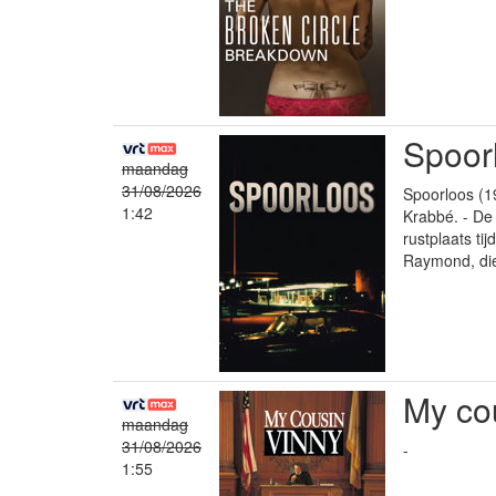
Spoor
maandag
31/08/2026
Spoorloos (1
1:42
Krabbé. - De 
rustplaats ti
Raymond, die 
My co
maandag
31/08/2026
-
1:55