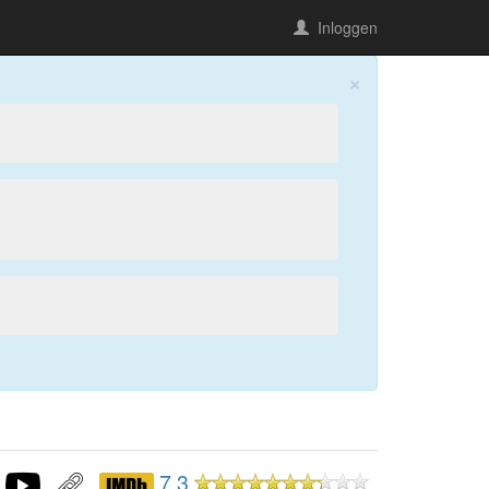
Inloggen
×
7,3