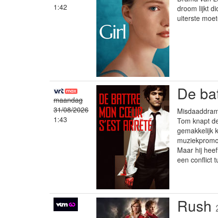
1:42
droom lijkt d
uiterste moe
De bat
maandag
31/08/2026
Misdaaddrama
1:43
Tom knapt de 
gemakkelijk 
muziekpromoto
Maar hij heef
een conflict 
Rush