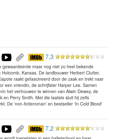
7,3
De gewaardeerde maar nog niet zo heel bekende
n Holcomb, Kansas. De landbouwer Herbert Clutter,
Capote raakt gefascineerd door de zaak en trekt naar
or een vriendin, de schrijfster Harper Lee. Samen
erin het vertrouwen te winnen van Alwin Dewey, de
n Perry Smith. Met die laatste sluit hij zelfs
. De 'non-fictieroman' en bestseller 'In Cold Blood'
7,2
 wordt toegelaten in een balletschool en haar