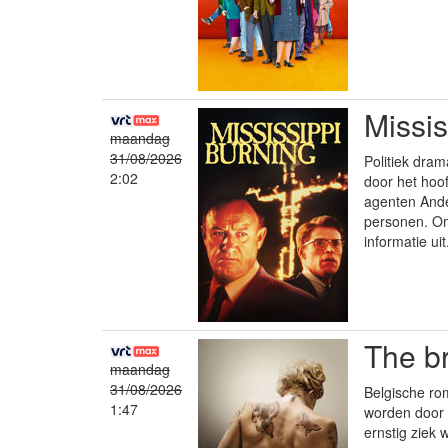
Missis
maandag
31/08/2026
Politiek dra
2:02
door het hoo
agenten Ande
personen. Om
informatie uit
The b
maandag
31/08/2026
Belgische rom
1:47
worden door 
ernstig ziek 