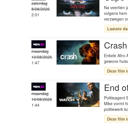
zaterdag
Na veertien 
8/08/2026
volgens hem v
2:01
verzwegen ov
Laatste da
Cras
maandag
Enkele Afro-
10/08/2026
gewone huisv
1:47
Deze film 
End o
maandag
Politieagent 
10/08/2026
Mike vormt h
1:44
politiewerk k
Deze film 