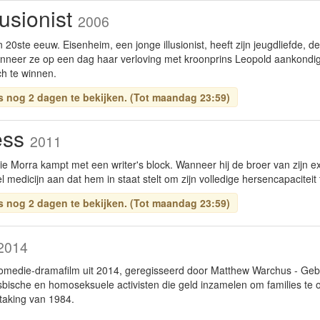
lusionist
2006
20ste eeuw. Eisenheim, een jonge illusionist, heeft zijn jeugdliefde, d
nneer ze op een dag haar verloving met kroonprins Leopold aankondigt
ch te winnen.
is nog 2 dagen te bekijken. (Tot maandag 23:59)
ess
2011
ie Morra kampt met een writer's block. Wanneer hij de broer van zijn ex-
 medicijn aan dat hem in staat stelt om zijn volledige hersencapaciteit 
is nog 2 dagen te bekijken. (Tot maandag 23:59)
2014
komedie-dramafilm uit 2014, geregisseerd door Matthew Warchus - Geb
bische en homoseksuele activisten die geld inzamelen om families te o
taking van 1984.