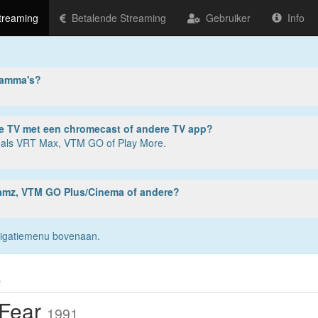
treaming
Betalende Streaming
Gebruiker
Info
ramma's?
ter, tablet of smartphone? Of op je TV met een chromecast of andere TV app?
zoals VRT Max, VTM GO of Play More.
reamz, VTM GO Plus/Cinema of andere?
navigatiemenu bovenaan.
s
Fear
1991