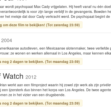
jaar wordt psychopaat Max Cady vrijgelaten. Hij heeft vanaf nu één do
erantwoordelijk is voor zijn lange verblijf in de gevangenis. Bowden h
er het meisje dat door Cady verkracht werd. De psychopaat begint de f
g om deze film te bekijken! (Tot zaterdag 23:59)
h
2004
Amerikaanse autodieven, een Mexicaanse slotenmaker, twee verliefde p
rouw: ze wonen en werken allemaal in Los Angeles, maar kennen elkaa
is nog 2 dagen te bekijken. (Tot maandag 23:59)
f Watch
2012
Brian werkt aan een filmproject waarin hij zowel zijn werk als zijn privé
ij een ijzersterk duo binnen het korps van Los Angeles. De twee agent
omen ze in het vizier van een drugsbende.
is nog 2 dagen te bekijken. (Tot maandag 23:59)