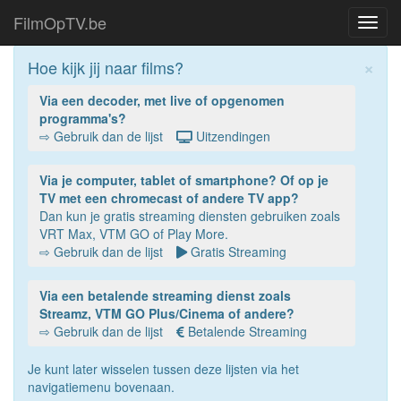
FilmOpTV.be
Toggl
navig
×
Hoe kijk jij naar films?
Via een decoder, met live of opgenomen
programma's?
⇨ Gebruik dan de lijst
Uitzendingen
Via je computer, tablet of smartphone? Of op je
TV met een chromecast of andere TV app?
Dan kun je gratis streaming diensten gebruiken zoals
VRT Max, VTM GO of Play More.
⇨ Gebruik dan de lijst
Gratis Streaming
Via een betalende streaming dienst zoals
Streamz, VTM GO Plus/Cinema of andere?
⇨ Gebruik dan de lijst
Betalende Streaming
Je kunt later wisselen tussen deze lijsten via het
navigatiemenu bovenaan.