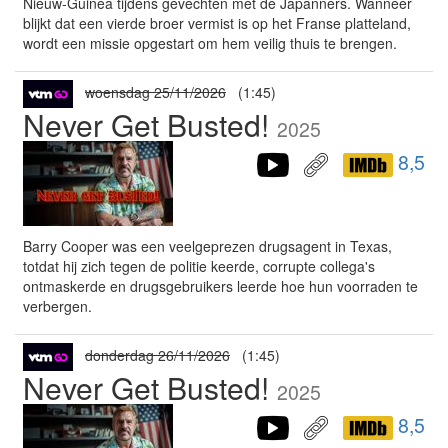
Nieuw-Guinea tijdens gevechten met de Japanners. Wanneer
blijkt dat een vierde broer vermist is op het Franse platteland,
wordt een missie opgestart om hem veilig thuis te brengen.
woensdag 25/11/2026
(1:45)
Never Get Busted!
2025
8,5
Barry Cooper was een veelgeprezen drugsagent in Texas,
totdat hij zich tegen de politie keerde, corrupte collega's
ontmaskerde en drugsgebruikers leerde hoe hun voorraden te
verbergen.
donderdag 26/11/2026
(1:45)
Never Get Busted!
2025
8,5