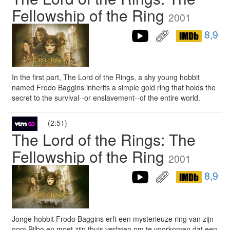
Fellowship of the Ring
2001
8,9
In the first part, The Lord of the Rings, a shy young hobbit
named Frodo Baggins inherits a simple gold ring that holds the
secret to the survival--or enslavement--of the entire world.
(2:51)
The Lord of the Rings: The
Fellowship of the Ring
2001
8,9
Jonge hobbit Frodo Baggins erft een mysterieuze ring van zijn
oom Bilbo en moet zijn thuis verlaten om te voorkomen dat een