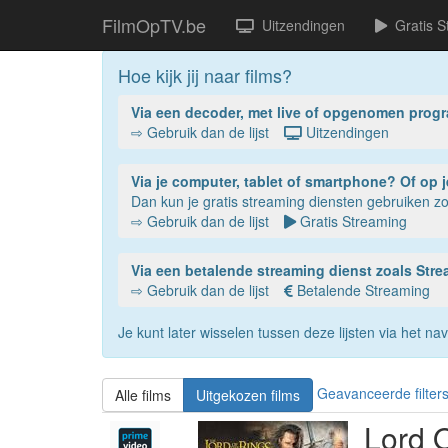
FilmOpTV.be
Uitzendingen
Gratis S
Hoe kijk jij naar films?
Via een decoder, met live of opgenomen prog
⇨ Gebruik dan de lijst
Uitzendingen
Via je compu
Dan kun je gratis streaming diensten gebruiken 
⇨ Gebruik dan de lijst
Gratis Streaming
Via een betalende streaming dienst zoals St
⇨ Gebruik dan de lijst
Betalende Streaming
Je kunt later wisselen tussen deze lijsten via het 
Geavanceerde filter
Alle films
Uitgekozen films
Lord 