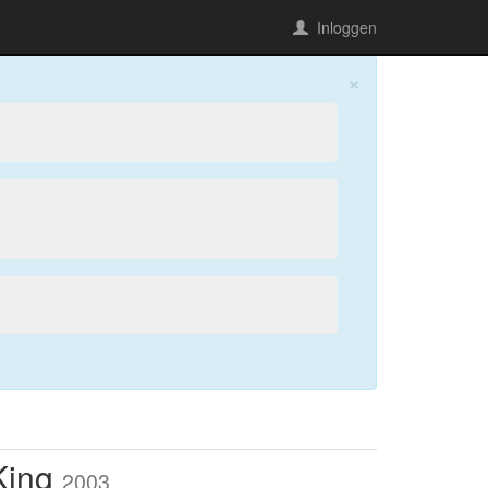
Inloggen
×
King
2003