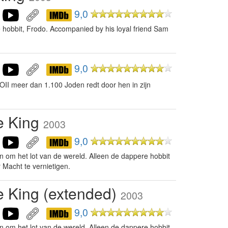
9,0
ave hobbit, Frodo. Accompanied by his loyal friend Sam
9,0
II meer dan 1.100 Joden redt door hen in zijn
he King
2003
9,0
den om het lot van de wereld. Alleen de dappere hobbit
 Macht te vernietigen.
he King (extended)
2003
9,0
den om het lot van de wereld. Alleen de dappere hobbit