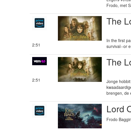
Frodo, met S
The Lo
In the first 
2:51
survival--or 
The Lo
2:51
Jonge hobbit
kwaadaardige
brengen, de e
Lord 
Frodo Baggin