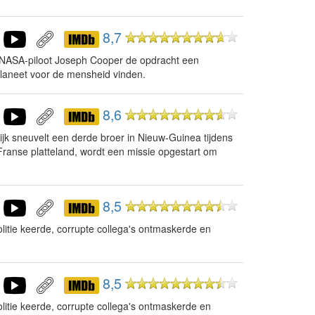
8,7
g NASA-piloot Joseph Cooper de opdracht een
laneet voor de mensheid vinden.
8,6
ijk sneuvelt een derde broer in Nieuw-Guinea tijdens
Franse platteland, wordt een missie opgestart om
8,5
litie keerde, corrupte collega's ontmaskerde en
8,5
litie keerde, corrupte collega's ontmaskerde en