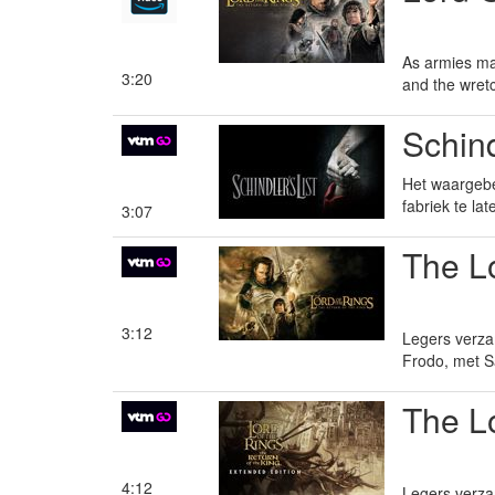
As armies mas
3:20
and the wretc
Schind
Het waargebe
fabriek te l
3:07
The Lo
3:12
Legers verzam
Frodo, met S
The Lo
4:12
Legers verzam