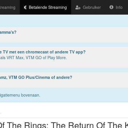
treaming
Betalende Streaming
Gebruiker
Info
ramma's?
ter, tablet of smartphone? Of op je TV met een chromecast of andere TV app?
zoals VRT Max, VTM GO of Play More.
reamz, VTM GO Plus/Cinema of andere?
navigatiemenu bovenaan.
s
Of The Rings: The Return Of The 