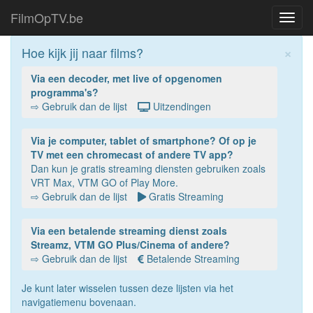
FilmOpTV.be
Toggl
navig
×
Hoe kijk jij naar films?
Via een decoder, met live of opgenomen
programma's?
⇨ Gebruik dan de lijst
Uitzendingen
Via je computer, tablet of smartphone? Of op je
TV met een chromecast of andere TV app?
Dan kun je gratis streaming diensten gebruiken zoals
VRT Max, VTM GO of Play More.
⇨ Gebruik dan de lijst
Gratis Streaming
Via een betalende streaming dienst zoals
Streamz, VTM GO Plus/Cinema of andere?
⇨ Gebruik dan de lijst
Betalende Streaming
Je kunt later wisselen tussen deze lijsten via het
navigatiemenu bovenaan.