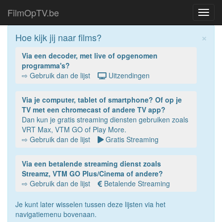
FilmOpTV.be
Toggl
navig
×
Hoe kijk jij naar films?
Via een decoder, met live of opgenomen
programma's?
⇨ Gebruik dan de lijst
Uitzendingen
Via je computer, tablet of smartphone? Of op je
TV met een chromecast of andere TV app?
Dan kun je gratis streaming diensten gebruiken zoals
VRT Max, VTM GO of Play More.
⇨ Gebruik dan de lijst
Gratis Streaming
Via een betalende streaming dienst zoals
Streamz, VTM GO Plus/Cinema of andere?
⇨ Gebruik dan de lijst
Betalende Streaming
Je kunt later wisselen tussen deze lijsten via het
navigatiemenu bovenaan.