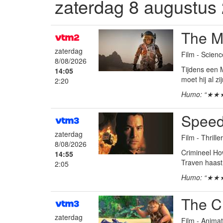
zaterdag 8 augustus
The M
zaterdag
Film - Scienc
8/08/2026
Tijdens een 
14:05
moet hij al zi
2:20
Humo: “★★
Spee
zaterdag
Film - Thrille
8/08/2026
Crimineel How
14:55
Traven haast 
2:05
Humo: “★★
The C
zaterdag
Film - Anima