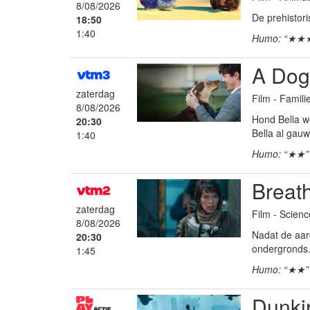
8/08/2026
De prehistor
18:50
1:40
Humo: “★★
A Dog
zaterdag
Film - Famil
8/08/2026
Hond Bella w
20:30
Bella al gau
1:40
Humo: “★★”
Breat
zaterdag
Film - Science
8/08/2026
Nadat de aar
20:30
ondergronds.
1:45
Humo: “★★”
Dunki