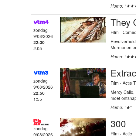
Humo: “★★
They C
zondag
Film - Come
9/08/2026
Revolverheld 
22:30
Mormonen en 
2:05
Humo: “★★
Extrac
zondag
Film - Actie T
9/08/2026
Mercy Callo,
22:50
moet ontsnapp
1:55
Humo: “★”
300
zondag
Film - Actie
9/08/2026