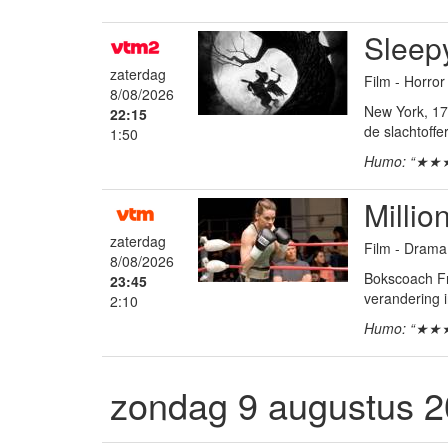
Sleep
zaterdag
Film - Horror
8/08/2026
New York, 17
22:15
de slachtoff
1:50
Humo: “★★
Millio
zaterdag
Film - Dram
8/08/2026
Bokscoach Fra
23:45
verandering 
2:10
Humo: “★★
zondag 9 augustus 