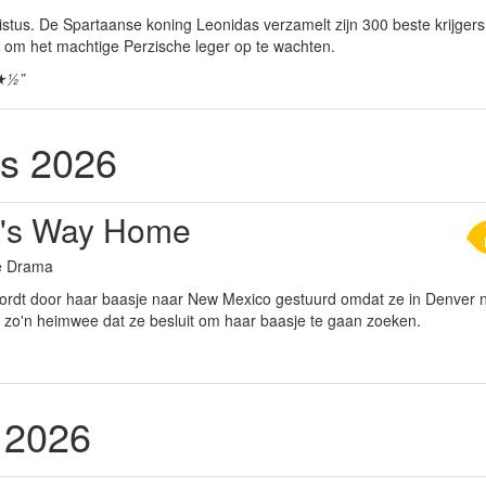
istus. De Spartaanse koning Leonidas verzamelt zijn 300 beste krijger
om het machtige Perzische leger op te wachten.
★½”
s 2026
's Way Home
ie Drama
ordt door haar baasje naar New Mexico gestuurd omdat ze in Denver n
w zo'n heimwee dat ze besluit om haar baasje te gaan zoeken.
 2026