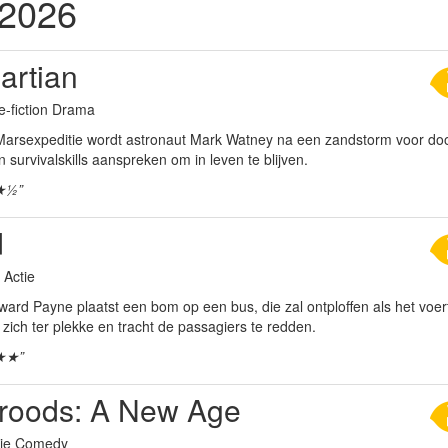
 2026
artian
e-fiction Drama
Marsexpeditie wordt astronaut Mark Watney na een zandstorm voor doo
jn survivalskills aanspreken om in leven te blijven.
★½”
d
r Actie
ard Payne plaatst een bom op een bus, die zal ontploffen als het voert
zich ter plekke en tracht de passagiers te redden.
★★”
roods: A New Age
tie Comedy