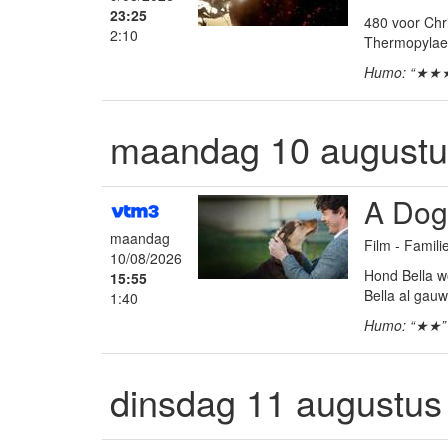
23:25
480 voor Chr
2:10
Thermopylae 
Humo: “★★
maandag 10 augustu
A Dog
maandag
Film - Famil
10/08/2026
Hond Bella w
15:55
Bella al gau
1:40
Humo: “★★”
dinsdag 11 augustus