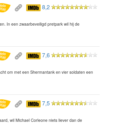
8,2
. In een zwaarbeveiligd pretpark wil hij de
7,6
racht om met een Shermantank en vier soldaten een
7,5
ard, wil Michael Corleone niets liever dan de