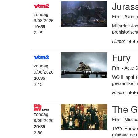
Jurass
zondag
Film - Avontu
9/08/2026
Miljardair J
19:55
prehistorisch
2:15
Humo: “★★
Fury
zondag
Film - Actie
9/08/2026
WO II, april
20:35
gevaarlijke mi
2:15
Humo: “★★
The Go
zondag
Film - Misdaa
9/08/2026
20:35
1979. Hoewel 
2:50
misdaad de ru