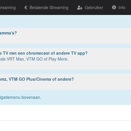
treaming
Betalende Streaming
Gebruiker
Info
ramma's?
ter, tablet of smartphone? Of op je TV met een chromecast of andere TV app?
zoals VRT Max, VTM GO of Play More.
reamz, VTM GO Plus/Cinema of andere?
navigatiemenu bovenaan.
s