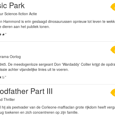
ic Park
ur Science-fiction Actie
ohn Hammond is erin geslaagd dinosaurussen opnieuw tot leven te wekken
e dieren aan het publiek tonen.
★★”
 Drama Oorlog
 1945. De meedogenloze sergeant Don 'Wardaddy' Collier krijgt de opd
ssie achter vijandelijke linies uit te voeren.
★½”
dfather Part III
d Thriller
hij als peetvader van de Corleone-maffiaclan grote rijkdom heeft verga
g toekeren en zich concentreren op zijn familie.