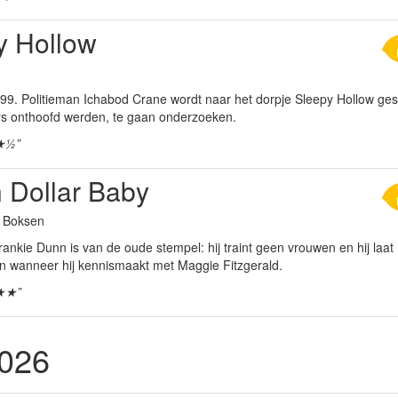
y Hollow
99. Politieman Ichabod Crane wordt naar het dorpje Sleepy Hollow ges
ers onthoofd werden, te gaan onderzoeken.
★½”
n Dollar Baby
a Boksen
nkie Dunn is van de oude stempel: hij traint geen vrouwen en hij laat 
in wanneer hij kennismaakt met Maggie Fitzgerald.
★★”
2026