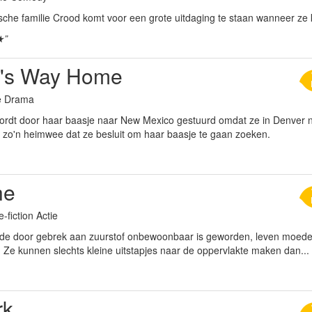
ische familie Crood komt voor een grote uitdaging te staan wanneer ze
★”
's Way Home
ie Drama
ordt door haar baasje naar New Mexico gestuurd omdat ze in Denver n
w zo'n heimwee dat ze besluit om haar baasje te gaan zoeken.
he
-fiction Actie
de door gebrek aan zuurstof onbewoonbaar is geworden, leven moed
 Ze kunnen slechts kleine uitstapjes naar de oppervlakte maken dan...
rk