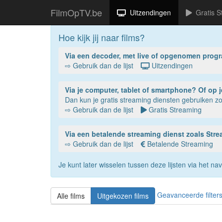
FilmOpTV.be
Uitzendingen
Gratis S
Hoe kijk jij naar films?
Via een decoder, met live of opgenomen prog
⇨ Gebruik dan de lijst
Uitzendingen
Via je compu
Dan kun je gratis streaming diensten gebruiken 
⇨ Gebruik dan de lijst
Gratis Streaming
Via een betalende streaming dienst zoals St
⇨ Gebruik dan de lijst
Betalende Streaming
Je kunt later wisselen tussen deze lijsten via het 
Geavanceerde filter
Alle films
Uitgekozen films