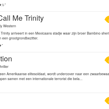
★½”
all Me Trinity
dy Western
Trinity arriveert in een Mexicaans stadje waar zijn broer Bambino sheri
een grootgrondbezitter.
★”
tion
hriller
 een Amerikaanse elitesoldaat, wordt undercover naar een zwaarbewaakt
en samen met een internationale terrorist die bela...