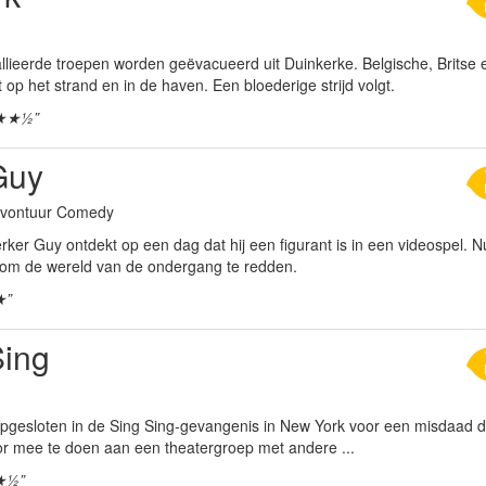
llieerde troepen worden geëvacueerd uit Duinkerke. Belgische, Britse 
op het strand en in de haven. Een bloederige strijd volgt.
★★½”
Guy
 Avontuur Comedy
r Guy ontdekt op een dag dat hij een figurant is in een videospel. Nu 
om de wereld van de ondergang te redden.
★”
Sing
opgesloten in de Sing Sing-gevangenis in New York voor een misdaad die 
oor mee te doen aan een theatergroep met andere ...
★½”