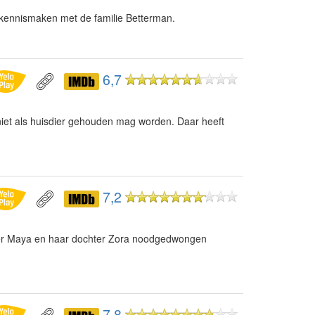
 kennismaken met de familie Betterman.
6,7
iet als huisdier gehouden mag worden. Daar heeft
7,2
er Maya en haar dochter Zora noodgedwongen
7,8