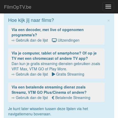
FilmOpTV.be
Toggl
navig
×
Hoe kijk jij naar films?
Via een decoder, met live of opgenomen
programma's?
⇨ Gebruik dan de lijst
Uitzendingen
Via je computer, tablet of smartphone? Of op je
TV met een chromecast of andere TV app?
Dan kun je gratis streaming diensten gebruiken zoals
VRT Max, VTM GO of Play More.
⇨ Gebruik dan de lijst
Gratis Streaming
Via een betalende streaming dienst zoals
Streamz, VTM GO Plus/Cinema of andere?
⇨ Gebruik dan de lijst
Betalende Streaming
Je kunt later wisselen tussen deze lijsten via het
navigatiemenu bovenaan.