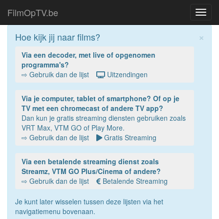
FilmOpTV.be
Toggl
navig
×
Hoe kijk jij naar films?
Via een decoder, met live of opgenomen
programma's?
⇨ Gebruik dan de lijst
Uitzendingen
Via je computer, tablet of smartphone? Of op je
TV met een chromecast of andere TV app?
Dan kun je gratis streaming diensten gebruiken zoals
VRT Max, VTM GO of Play More.
⇨ Gebruik dan de lijst
Gratis Streaming
Via een betalende streaming dienst zoals
Streamz, VTM GO Plus/Cinema of andere?
⇨ Gebruik dan de lijst
Betalende Streaming
Je kunt later wisselen tussen deze lijsten via het
navigatiemenu bovenaan.