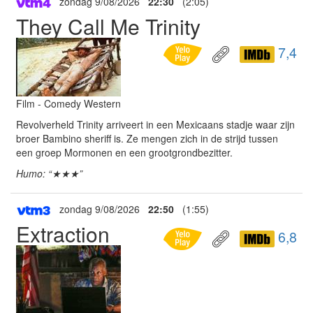
zondag 9/08/2026
22:30
(2:05)
They Call Me Trinity
7,4
Film - Comedy Western
Revolverheld Trinity arriveert in een Mexicaans stadje waar zijn
broer Bambino sheriff is. Ze mengen zich in de strijd tussen
een groep Mormonen en een grootgrondbezitter.
Humo: “★★★”
zondag 9/08/2026
22:50
(1:55)
Extraction
6,8