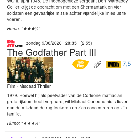
WO II, april 1945. De meedogenloze sergeant Don 'Wardaddy'
Collier krijgt de opdracht om met een Shermantank en vier
soldaten een gevaarlijke missie achter vijandelijke linies uit te
voeren.
Humo: “★★★½”
zondag 9/08/2026
20:35
(2:55)
The Godfather Part III
7,5
Film - Misdaad Thriller
1979. Hoewel hij als peetvader van de Corleone-maffiaclan
grote rijkdom heeft vergaard, wil Michael Corleone niets liever
dan de misdaad de rug toekeren en zich concentreren op zijn
familie.
Humo: “★★★½”