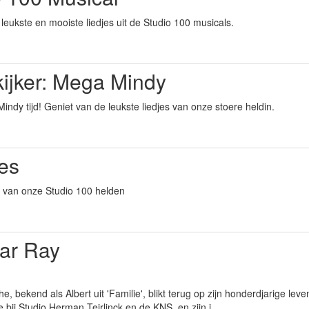
leukste en mooiste liedjes uit de Studio 100 musicals.
kijker: Mega Mindy
indy tijd! Geniet van de leukste liedjes van onze stoere heldin.
es
es van onze Studio 100 helden
aar Ray
 bekend als Albert uit 'Familie', blikt terug op zijn honderdjarige leven.
e bij Studio Herman Teirlinck en de KNS, en zijn j...