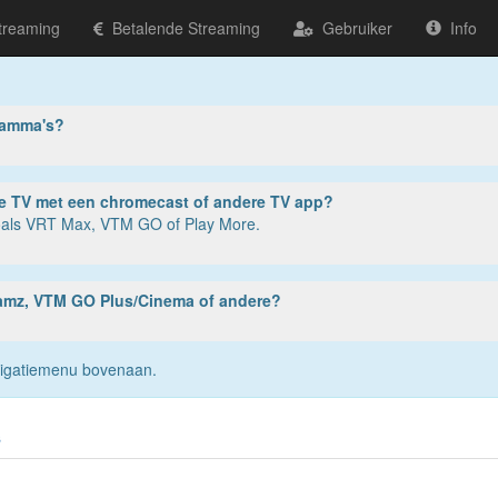
treaming
Betalende Streaming
Gebruiker
Info
ramma's?
ter, tablet of smartphone? Of op je TV met een chromecast of andere TV app?
zoals VRT Max, VTM GO of Play More.
reamz, VTM GO Plus/Cinema of andere?
navigatiemenu bovenaan.
s