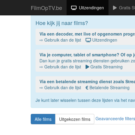
FilmOpTV.be
Uitzendingen
Gratis S
Hoe kijk jij naar films?
Via een decoder, met live of opgenomen prog
⇨ Gebruik dan de lijst
Uitzendingen
Via je compu
Dan kun je gratis streaming diensten gebruiken 
⇨ Gebruik dan de lijst
Gratis Streaming
Via een betalende streaming dienst zoals St
⇨ Gebruik dan de lijst
Betalende Streaming
Je kunt later wisselen tussen deze lijsten via het 
Geavanceerde filter
Alle films
Uitgekozen films