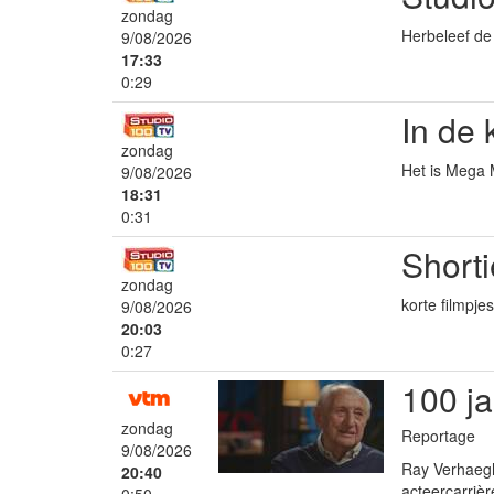
zondag
Herbeleef de 
9/08/2026
17:33
0:29
In de 
zondag
Het is Mega M
9/08/2026
18:31
0:31
Shorti
zondag
korte filmpj
9/08/2026
20:03
0:27
100 j
zondag
Reportage
9/08/2026
Ray Verhaeghe,
20:40
acteercarrièr