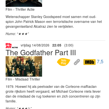
Film - Thriller Actie
Wetenschapper Stanley Goodspeed moet samen met oud-
spion John Patrick Mason een terroristische overname van het
gevangeniseiland Alcatraz zien te verijdelen.
Humo: “★★★”
vrijdag 14/08/2026
22:05
(3:00)
The Godfather Part III
7,5
Film - Misdaad Thriller
1979. Hoewel hij als peetvader van de Corleone-maffiaclan
grote rijkdom heeft vergaard, wil Michael Corleone niets liever
dan de misdaad de rug toekeren en zich concentreren op zijn
familie.
Humo: “★★★½”