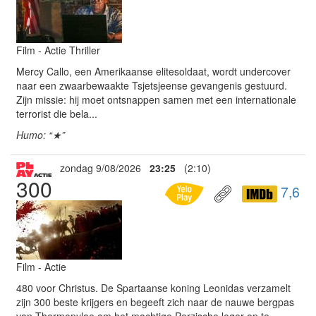
Film - Actie Thriller
Mercy Callo, een Amerikaanse elitesoldaat, wordt undercover
naar een zwaarbewaakte Tsjetsjeense gevangenis gestuurd.
Zijn missie: hij moet ontsnappen samen met een internationale
terrorist die bela...
Humo: “★”
zondag 9/08/2026
23:25
(2:10)
300
7,6
Film - Actie
480 voor Christus. De Spartaanse koning Leonidas verzamelt
zijn 300 beste krijgers en begeeft zich naar de nauwe bergpas
van Thermopylae om het machtige Perzische leger op te