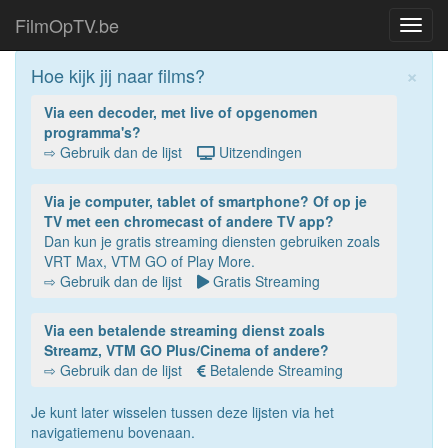
FilmOpTV.be
Toggl
navig
×
Hoe kijk jij naar films?
Via een decoder, met live of opgenomen
programma's?
⇨ Gebruik dan de lijst
Uitzendingen
Via je computer, tablet of smartphone? Of op je
TV met een chromecast of andere TV app?
Dan kun je gratis streaming diensten gebruiken zoals
VRT Max, VTM GO of Play More.
⇨ Gebruik dan de lijst
Gratis Streaming
Via een betalende streaming dienst zoals
Streamz, VTM GO Plus/Cinema of andere?
⇨ Gebruik dan de lijst
Betalende Streaming
Je kunt later wisselen tussen deze lijsten via het
navigatiemenu bovenaan.