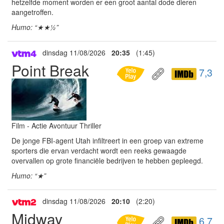
hetzelfde moment worden er een groot aantal dode dieren
aangetroffen.
Humo: “★★½”
dinsdag 11/08/2026
20:35
(1:45)
Point Break
7,3
Film - Actie Avontuur Thriller
De jonge FBI-agent Utah infiltreert in een groep van extreme
sporters die ervan verdacht wordt een reeks gewaagde
overvallen op grote financiële bedrijven te hebben gepleegd.
Humo: “★”
dinsdag 11/08/2026
20:10
(2:20)
Midway
6,7