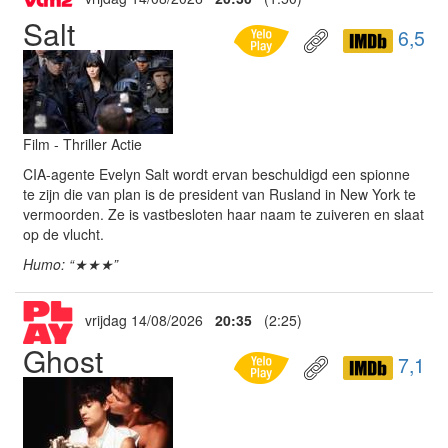
Salt
6,5
Film - Thriller Actie
CIA-agente Evelyn Salt wordt ervan beschuldigd een spionne
te zijn die van plan is de president van Rusland in New York te
vermoorden. Ze is vastbesloten haar naam te zuiveren en slaat
op de vlucht.
Humo: “★★★”
vrijdag 14/08/2026
20:35
(2:25)
Ghost
7,1