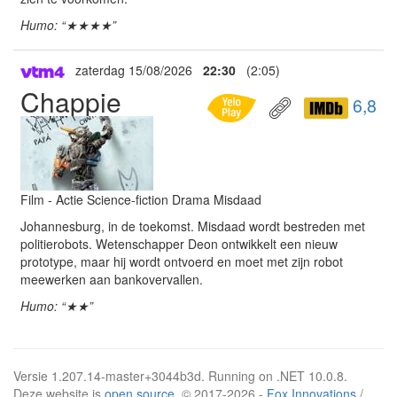
Humo: “★★★★”
zaterdag 15/08/2026
22:30
(2:05)
Chappie
6,8
Film - Actie Science-fiction Drama Misdaad
Johannesburg, in de toekomst. Misdaad wordt bestreden met
politierobots. Wetenschapper Deon ontwikkelt een nieuw
prototype, maar hij wordt ontvoerd en moet met zijn robot
meewerken aan bankovervallen.
Humo: “★★”
Versie 1.207.14-master+3044b3d. Running on .NET 10.0.8.
Deze website is
open source
. © 2017-2026 -
Fox Innovations
/