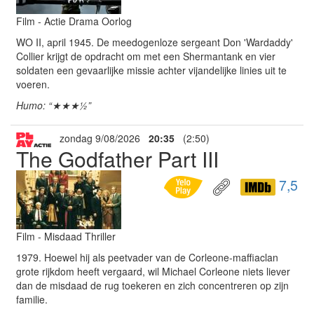
Film - Actie Drama Oorlog
WO II, april 1945. De meedogenloze sergeant Don 'Wardaddy'
Collier krijgt de opdracht om met een Shermantank en vier
soldaten een gevaarlijke missie achter vijandelijke linies uit te
voeren.
Humo: “★★★½”
zondag 9/08/2026
20:35
(2:50)
The Godfather Part III
7,5
Film - Misdaad Thriller
1979. Hoewel hij als peetvader van de Corleone-maffiaclan
grote rijkdom heeft vergaard, wil Michael Corleone niets liever
dan de misdaad de rug toekeren en zich concentreren op zijn
familie.