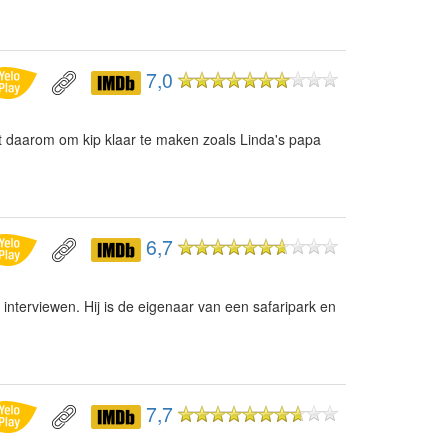
7,0
t daarom om kip klaar te maken zoals Linda's papa
6,7
 interviewen. Hij is de eigenaar van een safaripark en
7,7