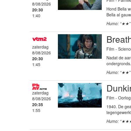
8/08/2026
Hond Bella w
20:30
Bella al gau
1:40
Humo: “★★”
Breat
zaterdag
Film - Science
8/08/2026
Nadat de aar
20:30
ondergronds.
1:45
Humo: “★★”
Dunki
zaterdag
Film - Oorlog
8/08/2026
20:35
1940. De gea
1:55
tegengewerkt 
Humo: “★★