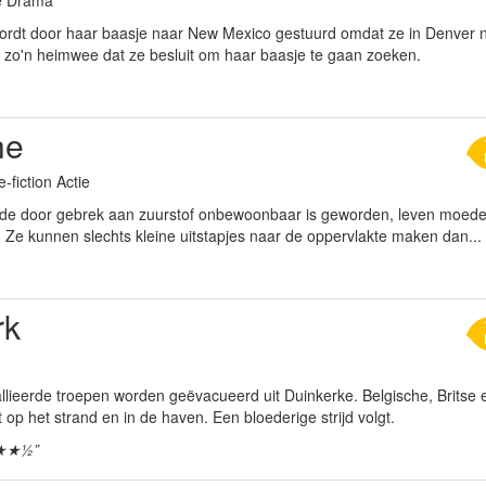
ordt door haar baasje naar New Mexico gestuurd omdat ze in Denver n
w zo'n heimwee dat ze besluit om haar baasje te gaan zoeken.
he
-fiction Actie
de door gebrek aan zuurstof onbewoonbaar is geworden, leven moed
 Ze kunnen slechts kleine uitstapjes naar de oppervlakte maken dan...
rk
llieerde troepen worden geëvacueerd uit Duinkerke. Belgische, Britse 
op het strand en in de haven. Een bloederige strijd volgt.
★★½”