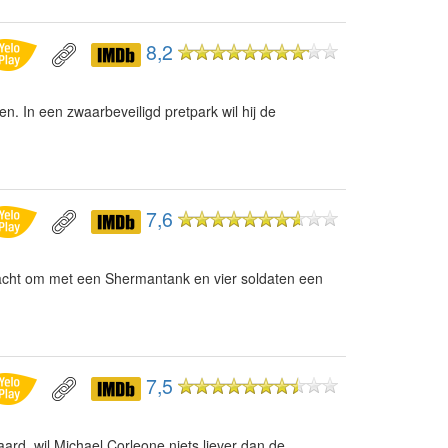
8,2
. In een zwaarbeveiligd pretpark wil hij de
7,6
racht om met een Shermantank en vier soldaten een
7,5
ard, wil Michael Corleone niets liever dan de