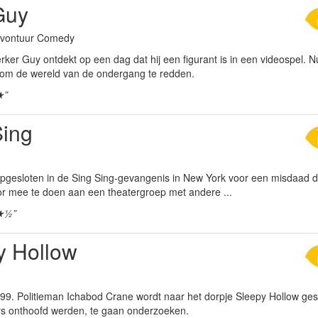
Guy
 Avontuur Comedy
r Guy ontdekt op een dag dat hij een figurant is in een videospel. Nu 
om de wereld van de ondergang te redden.
★”
Sing
opgesloten in de Sing Sing-gevangenis in New York voor een misdaad die 
oor mee te doen aan een theatergroep met andere ...
★½”
y Hollow
99. Politieman Ichabod Crane wordt naar het dorpje Sleepy Hollow ges
ers onthoofd werden, te gaan onderzoeken.