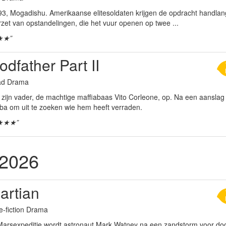
93, Mogadishu. Amerikaanse elitesoldaten krijgen de opdracht handla
rzet van opstandelingen, die het vuur openen op twee ...
★★”
dfather Part II
aad Drama
 zijn vader, de machtige maffiabaas Vito Corleone, op. Na een aanslag op 
uba om uit te zoeken wie hem heeft verraden.
★★★”
 2026
artian
e-fiction Drama
Marsexpeditie wordt astronaut Mark Watney na een zandstorm voor doo