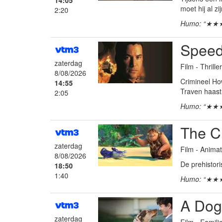
14:05
moet hij al zi
2:20
Humo: “★★
Spee
zaterdag
Film - Thrille
8/08/2026
Crimineel How
14:55
Traven haast 
2:05
Humo: “★★
The C
zaterdag
Film - Anima
8/08/2026
De prehistor
18:50
1:40
Humo: “★★
A Dog
zaterdag
Film - Famil