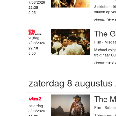
7/08/2026
3 oktober 19
22:35
stuiten op ve
2:25
Humo: “★★
The Go
vrijdag
Film - Misd
7/08/2026
22:10
Michael volgt
3:50
trekt naar C
Humo: “★★
zaterdag 8 augustus
The M
zaterdag
Film - Scienc
8/08/2026
Tijdens een 