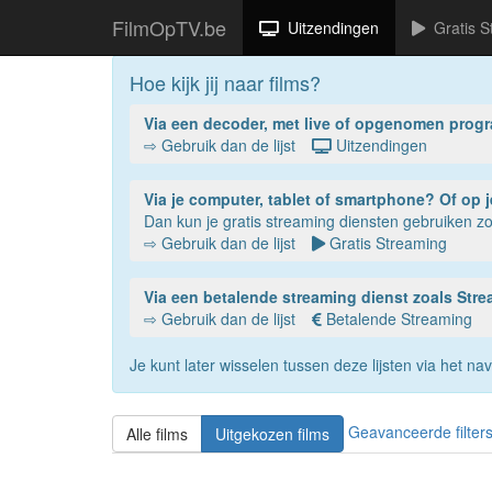
FilmOpTV.be
Uitzendingen
Gratis S
Hoe kijk jij naar films?
Via een decoder, met live of opgenomen prog
⇨ Gebruik dan de lijst
Uitzendingen
Via je compu
Dan kun je gratis streaming diensten gebruiken 
⇨ Gebruik dan de lijst
Gratis Streaming
Via een betalende streaming dienst zoals St
⇨ Gebruik dan de lijst
Betalende Streaming
Je kunt later wisselen tussen deze lijsten via het 
Geavanceerde filter
Alle films
Uitgekozen films