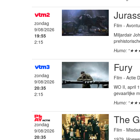
Jurass
zondag
Film - Avontu
9/08/2026
Miljardair J
19:55
prehistorisch
2:15
Humo: “★★
Fury
zondag
Film - Actie
9/08/2026
WO II, april
20:35
gevaarlijke mi
2:15
Humo: “★★
The Go
zondag
Film - Misdaa
9/08/2026
20:35
1979. Hoewel 