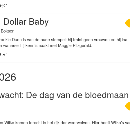
★½”
n Dollar Baby
a Boksen
nkie Dunn is van de oude stempel: hij traint geen vrouwen en hij laat 
in wanneer hij kennismaakt met Maggie Fitzgerald.
★★”
2026
wacht: De dag van de bloedmaan
en Wilko komen terecht in het rijk der weerwolven. Hier heeft Wilko's v