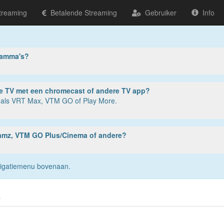
treaming
Betalende Streaming
Gebruiker
Info
ramma's?
ter, tablet of smartphone? Of op je TV met een chromecast of andere TV app?
zoals VRT Max, VTM GO of Play More.
reamz, VTM GO Plus/Cinema of andere?
navigatiemenu bovenaan.
s