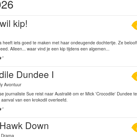
026
wil kip!
 heeft iets goed te maken met haar ondeugende dochtertje. Ze beloof
eed. Alleen... waar vind je een kip tijdens een algemen...
★”
dile Dundee I
y Avontuur
 journaliste Sue reist naar Australië om er Mick 'Crocodile' Dundee te
 aanval van een krokodil overleefd.
★”
 Hawk Down
g Drama