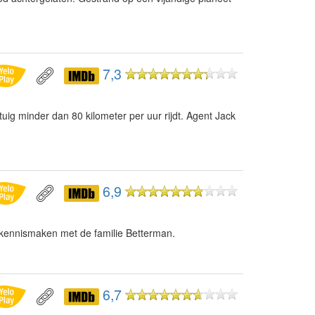
7,3
uig minder dan 80 kilometer per uur rijdt. Agent Jack
6,9
 kennismaken met de familie Betterman.
6,7