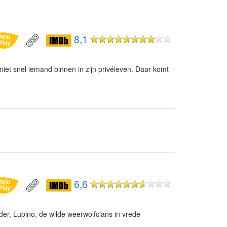
8,1
niet snel iemand binnen in zijn privéleven. Daar komt
6,6
ader, Lupino, de wilde weerwolfclans in vrede