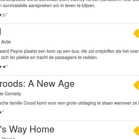
jn survivalskills aanspreken om in leven te blijven.
★½”
d
r Actie
ard Payne plaatst een bom op een bus, die zal ontploffen als het voert
zich ter plekke en tracht de passagiers te redden.
★★”
roods: A New Age
tie Comedy
ische familie Crood komt voor een grote uitdaging te staan wanneer ze
★”
's Way Home
ie Drama