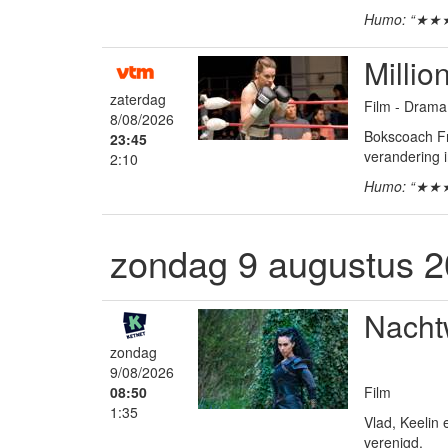
Humo: “★★
Millio
zaterdag
Film - Dram
8/08/2026
Bokscoach Fra
23:45
verandering 
2:10
Humo: “★★
zondag 9 augustus 
Nacht
zondag
9/08/2026
Film
08:50
1:35
Vlad, Keelin 
verenigd.