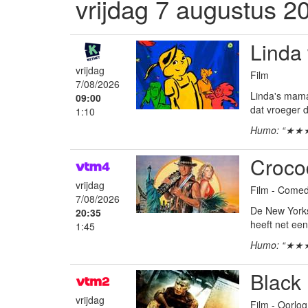
vrijdag 7 augustus 2
Linda 
vrijdag
Film
7/08/2026
Linda's mama
09:00
dat vroeger d
1:10
Humo: “★★
Croco
vrijdag
Film - Comed
7/08/2026
De New Yorkse
20:35
heeft net een
1:45
Humo: “★★
Black
vrijdag
Film - Oorlo