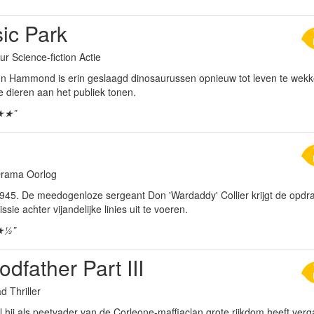
ic Park
ur Science-fiction Actie
ohn Hammond is erin geslaagd dinosaurussen opnieuw tot leven te wekken
e dieren aan het publiek tonen.
★★”
 Drama Oorlog
 1945. De meedogenloze sergeant Don 'Wardaddy' Collier krijgt de opd
ssie achter vijandelijke linies uit te voeren.
★½”
dfather Part III
d Thriller
hij als peetvader van de Corleone-maffiaclan grote rijkdom heeft verga