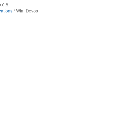
.0.8.
vations
/ Wim Devos