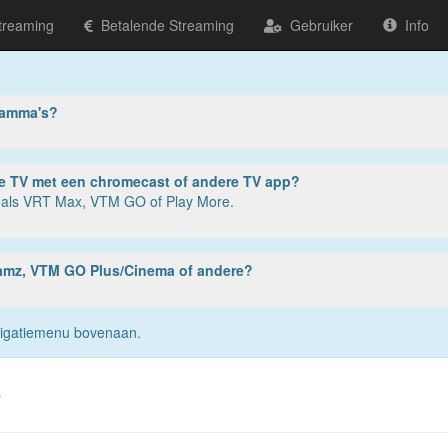
treaming
Betalende Streaming
Gebruiker
Info
ramma's?
ter, tablet of smartphone? Of op je TV met een chromecast of andere TV app?
zoals VRT Max, VTM GO of Play More.
reamz, VTM GO Plus/Cinema of andere?
navigatiemenu bovenaan.
s