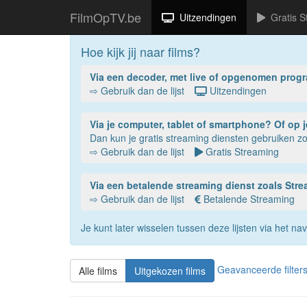
FilmOpTV.be
Uitzendingen
Gratis S
Hoe kijk jij naar films?
Via een decoder, met live of opgenomen prog
⇨ Gebruik dan de lijst
Uitzendingen
Via je compu
Dan kun je gratis streaming diensten gebruiken 
⇨ Gebruik dan de lijst
Gratis Streaming
Via een betalende streaming dienst zoals St
⇨ Gebruik dan de lijst
Betalende Streaming
Je kunt later wisselen tussen deze lijsten via het 
Geavanceerde filter
Alle films
Uitgekozen films