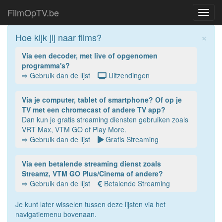
FilmOpTV.be
Toggl
navig
×
Hoe kijk jij naar films?
Via een decoder, met live of opgenomen
programma's?
⇨ Gebruik dan de lijst
Uitzendingen
Via je computer, tablet of smartphone? Of op je
TV met een chromecast of andere TV app?
Dan kun je gratis streaming diensten gebruiken zoals
VRT Max, VTM GO of Play More.
⇨ Gebruik dan de lijst
Gratis Streaming
Via een betalende streaming dienst zoals
Streamz, VTM GO Plus/Cinema of andere?
⇨ Gebruik dan de lijst
Betalende Streaming
Je kunt later wisselen tussen deze lijsten via het
navigatiemenu bovenaan.