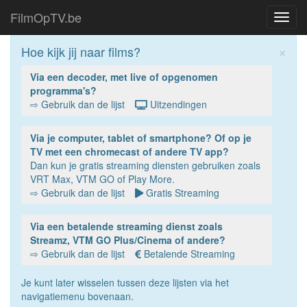
FilmOpTV.be
Toggl
navig
×
Hoe kijk jij naar films?
Via een decoder, met live of opgenomen
programma's?
⇨ Gebruik dan de lijst
Uitzendingen
Via je computer, tablet of smartphone? Of op je
TV met een chromecast of andere TV app?
Dan kun je gratis streaming diensten gebruiken zoals
VRT Max, VTM GO of Play More.
⇨ Gebruik dan de lijst
Gratis Streaming
Via een betalende streaming dienst zoals
Streamz, VTM GO Plus/Cinema of andere?
⇨ Gebruik dan de lijst
Betalende Streaming
Je kunt later wisselen tussen deze lijsten via het
navigatiemenu bovenaan.