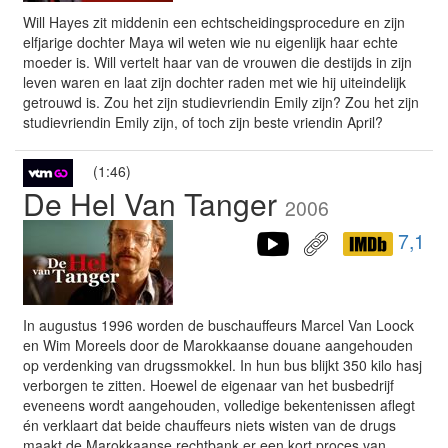
Will Hayes zit middenin een echtscheidingsprocedure en zijn
elfjarige dochter Maya wil weten wie nu eigenlijk haar echte
moeder is. Will vertelt haar van de vrouwen die destijds in zijn
leven waren en laat zijn dochter raden met wie hij uiteindelijk
getrouwd is. Zou het zijn studievriendin Emily zijn? Zou het zijn
studievriendin Emily zijn, of toch zijn beste vriendin April?
(1:46)
De Hel Van Tanger
2006
7,1
In augustus 1996 worden de buschauffeurs Marcel Van Loock
en Wim Moreels door de Marokkaanse douane aangehouden
op verdenking van drugssmokkel. In hun bus blijkt 350 kilo hasj
verborgen te zitten. Hoewel de eigenaar van het busbedrijf
eveneens wordt aangehouden, volledige bekentenissen aflegt
én verklaart dat beide chauffeurs niets wisten van de drugs
maakt de Marokkaanse rechtbank er een kort proces van.