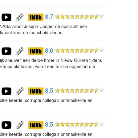
8,7
g NASA-piloot Joseph Cooper de opdracht een
laneet voor de mensheid vinden.
8,6
ijk sneuvelt een derde broer in Nieuw-Guinea tijdens
Franse platteland, wordt een missie opgestart om
8,5
litie keerde, corrupte collega's ontmaskerde en
8,5
litie keerde, corrupte collega's ontmaskerde en