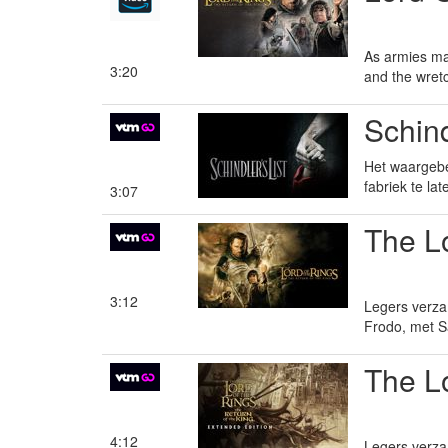
As armies mas
3:20
and the wretc
Schind
Het waargebe
fabriek te l
3:07
The Lo
3:12
Legers verzam
Frodo, met S
The Lo
4:12
Legers verzam