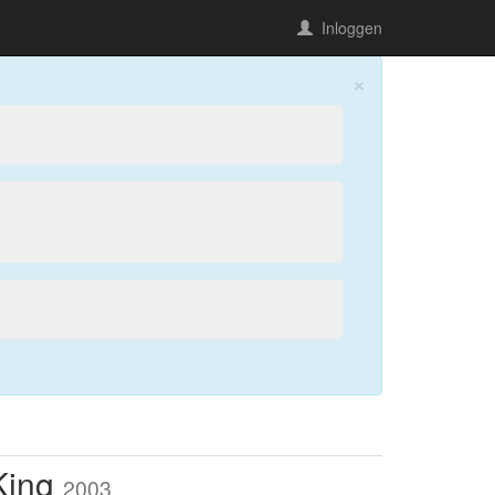
Inloggen
×
King
2003