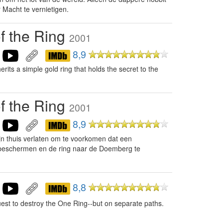
 Macht te vernietigen.
of the Ring
2001
8,9
rits a simple gold ring that holds the secret to the
of the Ring
2001
8,9
jn thuis verlaten om te voorkomen dat een
 beschermen en de ring naar de Doemberg te
8,8
est to destroy the One Ring--but on separate paths.