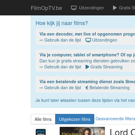
FilmOpTV.be
Uitzendingen
Gratis S
Hoe kijk jij naar films?
Via een decoder, met live of opgenomen prog
⇨ Gebruik dan de lijst
Uitzendingen
Via je compu
Dan kun je gratis streaming diensten gebruiken 
⇨ Gebruik dan de lijst
Gratis Streaming
Via een betalende streaming dienst zoals St
⇨ Gebruik dan de lijst
Betalende Streaming
Je kunt later wisselen tussen deze lijsten via het 
Geavanceerde filter
Alle films
Uitgekozen films
Lord 