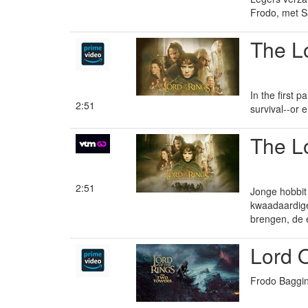
Frodo, met S
The Lo
In the first 
2:51
survival--or 
The Lo
2:51
Jonge hobbit
kwaadaardige
brengen, de e
Lord 
Frodo Baggin