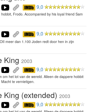
9,0
ave hobbit, Frodo. Accompanied by his loyal friend Sam
9,0
II meer dan 1.100 Joden redt door hen in zijn
he King
2003
9,0
den om het lot van de wereld. Alleen de dappere hobbit
 Macht te vernietigen.
he King (extended)
2003
9,0
den om het lot van de wereld. Alleen de dappere hobbit