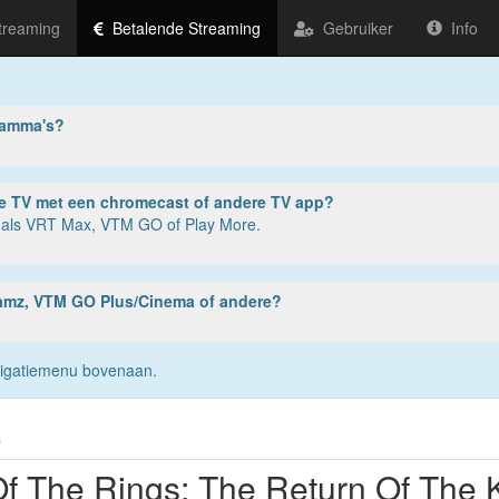
treaming
Betalende Streaming
Gebruiker
Info
ramma's?
ter, tablet of smartphone? Of op je TV met een chromecast of andere TV app?
zoals VRT Max, VTM GO of Play More.
reamz, VTM GO Plus/Cinema of andere?
navigatiemenu bovenaan.
s
Of The Rings: The Return Of The 