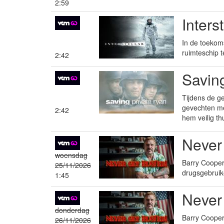
2:59
Inters
In de toekom
ruimteschip 
2:42
Savin
Tijdens de g
gevechten me
2:42
hem veilig th
Never
woensdag
Barry Cooper 
25/11/2026
drugsgebruik
1:45
Never
donderdag
Barry Cooper 
26/11/2026