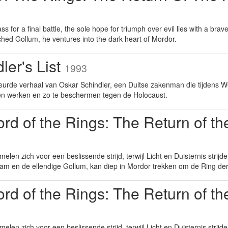
s for a final battle, the sole hope for triumph over evil lies with a br
hed Gollum, he ventures into the dark heart of Mordor.
ler's List
1993
urde verhaal van Oskar Schindler, een Duitse zakenman die tijdens WO
aten werken en zo te beschermen tegen de Holocaust.
rd of the Rings: The Return of t
elen zich voor een beslissende strijd, terwijl Licht en Duisternis strij
am en de ellendige Gollum, kan diep in Mordor trekken om de Ring der
rd of the Rings: The Return of t
elen zich voor een beslissende strijd, terwijl Licht en Duisternis strij