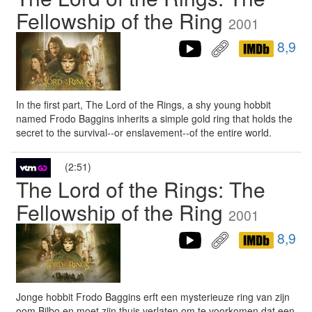
Fellowship of the Ring
2001
8,9
In the first part, The Lord of the Rings, a shy young hobbit
named Frodo Baggins inherits a simple gold ring that holds the
secret to the survival--or enslavement--of the entire world.
(2:51)
The Lord of the Rings: The
Fellowship of the Ring
2001
8,9
Jonge hobbit Frodo Baggins erft een mysterieuze ring van zijn
oom Bilbo en moet zijn thuis verlaten om te voorkomen dat een