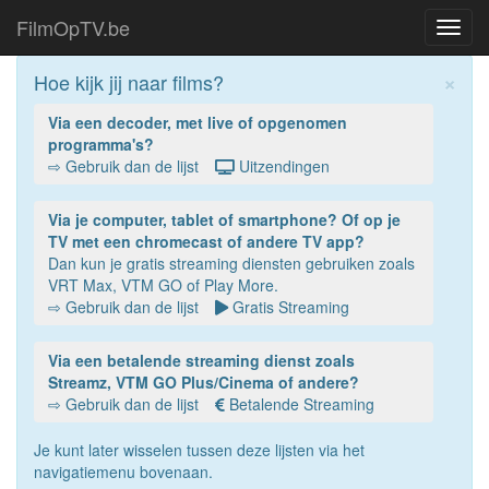
FilmOpTV.be
Toggl
navig
×
Hoe kijk jij naar films?
Via een decoder, met live of opgenomen
programma's?
⇨ Gebruik dan de lijst
Uitzendingen
Via je computer, tablet of smartphone? Of op je
TV met een chromecast of andere TV app?
Dan kun je gratis streaming diensten gebruiken zoals
VRT Max, VTM GO of Play More.
⇨ Gebruik dan de lijst
Gratis Streaming
Via een betalende streaming dienst zoals
Streamz, VTM GO Plus/Cinema of andere?
⇨ Gebruik dan de lijst
Betalende Streaming
Je kunt later wisselen tussen deze lijsten via het
navigatiemenu bovenaan.