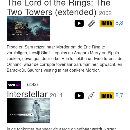
The Lord of the Rings: The
Two Towers (extended)
2002
8,8
Frodo en Sam reizen naar Mordor om de Ene Ring te
vernietigen, terwijl Gimli, Legolas en Aragorn Merry en Pippin
zoeken, gevangen door orks. Hun lot leidt naar twee torens: de
Orthanc, waar de corrupte tovenaar Saruman hen opwacht, en
Barad-dûr, Saurons vesting in het donkere Mordor.
(2:42)
Interstellar
2014
8,7
In de toekomst, wanneer de aarde onleefbaar wordt, krijgen