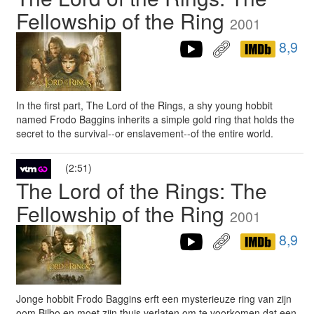
Fellowship of the Ring
2001
8,9
In the first part, The Lord of the Rings, a shy young hobbit
named Frodo Baggins inherits a simple gold ring that holds the
secret to the survival--or enslavement--of the entire world.
(2:51)
The Lord of the Rings: The
Fellowship of the Ring
2001
8,9
Jonge hobbit Frodo Baggins erft een mysterieuze ring van zijn
oom Bilbo en moet zijn thuis verlaten om te voorkomen dat een