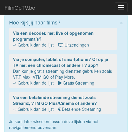
FilmOpTV.be
Toggl
navig
×
Hoe kijk jij naar films?
Via een decoder, met live of opgenomen
programma's?
⇨ Gebruik dan de lijst
Uitzendingen
Via je computer, tablet of smartphone? Of op je
TV met een chromecast of andere TV app?
Dan kun je gratis streaming diensten gebruiken zoals
VRT Max, VTM GO of Play More.
⇨ Gebruik dan de lijst
Gratis Streaming
Via een betalende streaming dienst zoals
Streamz, VTM GO Plus/Cinema of andere?
⇨ Gebruik dan de lijst
Betalende Streaming
Je kunt later wisselen tussen deze lijsten via het
navigatiemenu bovenaan.