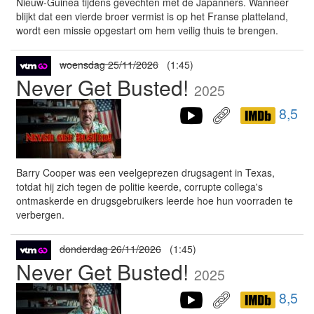
Nieuw-Guinea tijdens gevechten met de Japanners. Wanneer
blijkt dat een vierde broer vermist is op het Franse platteland,
wordt een missie opgestart om hem veilig thuis te brengen.
woensdag 25/11/2026
(1:45)
Never Get Busted!
2025
8,5
Barry Cooper was een veelgeprezen drugsagent in Texas,
totdat hij zich tegen de politie keerde, corrupte collega's
ontmaskerde en drugsgebruikers leerde hoe hun voorraden te
verbergen.
donderdag 26/11/2026
(1:45)
Never Get Busted!
2025
8,5