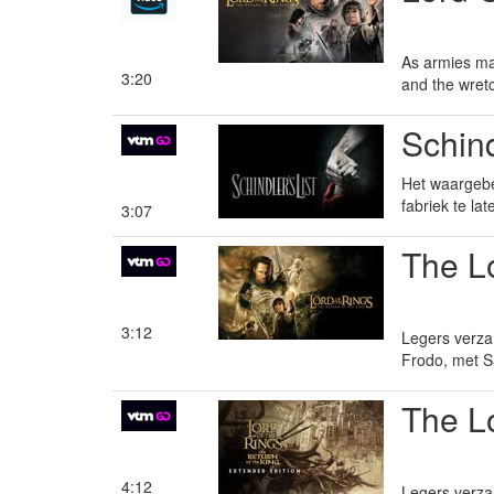
As armies mas
3:20
and the wretc
Schind
Het waargebe
fabriek te l
3:07
The Lo
3:12
Legers verzam
Frodo, met S
The Lo
4:12
Legers verzam