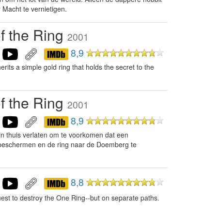
 Macht te vernietigen.
of the Ring
2001
8,9
rits a simple gold ring that holds the secret to the
of the Ring
2001
8,9
jn thuis verlaten om te voorkomen dat een
 beschermen en de ring naar de Doemberg te
8,8
est to destroy the One Ring--but on separate paths.