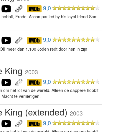
9,0
ave hobbit, Frodo. Accompanied by his loyal friend Sam
9,0
II meer dan 1.100 Joden redt door hen in zijn
he King
2003
9,0
den om het lot van de wereld. Alleen de dappere hobbit
 Macht te vernietigen.
he King (extended)
2003
9,0
den om het lot van de wereld. Alleen de dappere hobbit