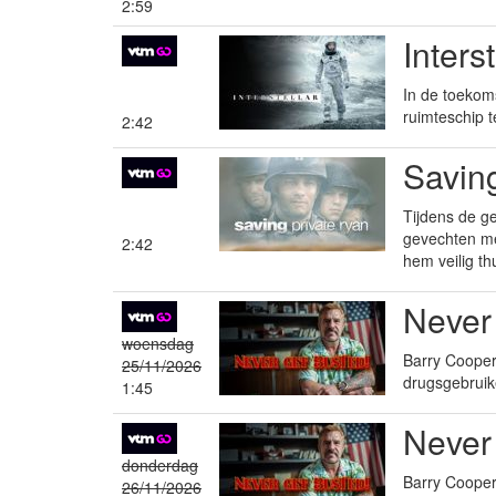
2:59
Inters
In de toekom
ruimteschip 
2:42
Savin
Tijdens de g
gevechten me
2:42
hem veilig th
Never
woensdag
Barry Cooper 
25/11/2026
drugsgebruik
1:45
Never
donderdag
Barry Cooper 
26/11/2026