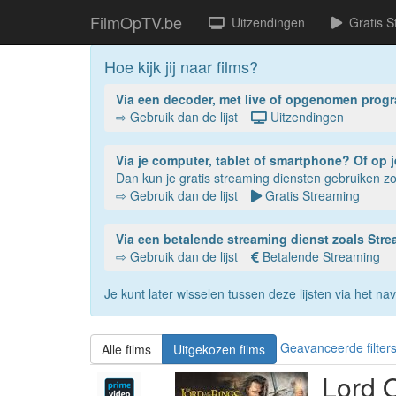
FilmOpTV.be
Uitzendingen
Gratis S
Hoe kijk jij naar films?
Via een decoder, met live of opgenomen prog
⇨ Gebruik dan de lijst
Uitzendingen
Via je compu
Dan kun je gratis streaming diensten gebruiken 
⇨ Gebruik dan de lijst
Gratis Streaming
Via een betalende streaming dienst zoals St
⇨ Gebruik dan de lijst
Betalende Streaming
Je kunt later wisselen tussen deze lijsten via het 
Geavanceerde filter
Alle films
Uitgekozen films
Lord 