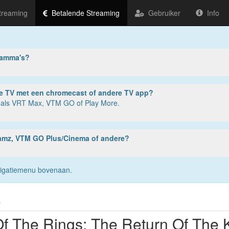
treaming
Betalende Streaming
Gebruiker
Info
ramma's?
ter, tablet of smartphone? Of op je TV met een chromecast of andere TV app?
zoals VRT Max, VTM GO of Play More.
reamz, VTM GO Plus/Cinema of andere?
navigatiemenu bovenaan.
s
Of The Rings: The Return Of The 