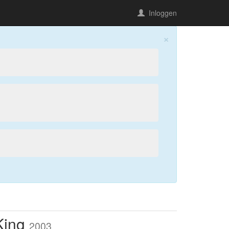
Inloggen
×
King
2003