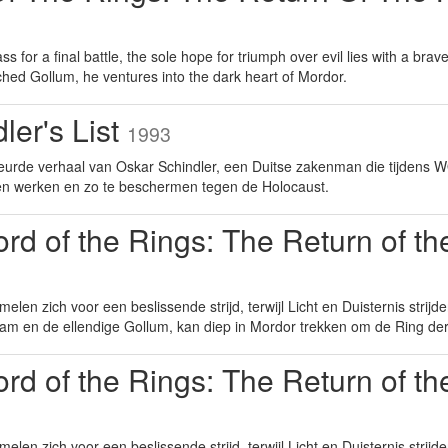
s for a final battle, the sole hope for triumph over evil lies with a br
hed Gollum, he ventures into the dark heart of Mordor.
ler's List
1993
urde verhaal van Oskar Schindler, een Duitse zakenman die tijdens WO
aten werken en zo te beschermen tegen de Holocaust.
rd of the Rings: The Return of t
elen zich voor een beslissende strijd, terwijl Licht en Duisternis strij
am en de ellendige Gollum, kan diep in Mordor trekken om de Ring der
rd of the Rings: The Return of t
elen zich voor een beslissende strijd, terwijl Licht en Duisternis strij