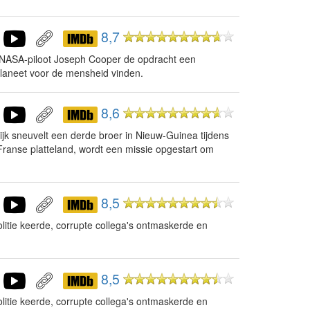
8,7
g NASA-piloot Joseph Cooper de opdracht een
laneet voor de mensheid vinden.
8,6
ijk sneuvelt een derde broer in Nieuw-Guinea tijdens
Franse platteland, wordt een missie opgestart om
8,5
litie keerde, corrupte collega's ontmaskerde en
8,5
litie keerde, corrupte collega's ontmaskerde en