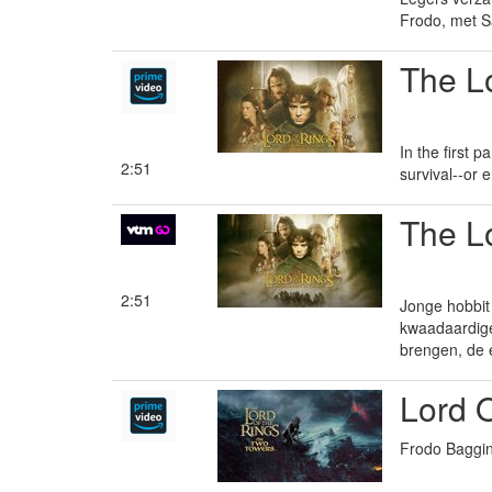
Frodo, met S
The Lo
In the first 
2:51
survival--or 
The Lo
2:51
Jonge hobbit
kwaadaardige
brengen, de e
Lord 
Frodo Baggin