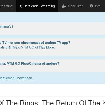
treaming
Betalende Streaming
Gebruiker
Info
ramma's?
ter, tablet of smartphone? Of op je TV met een chromecast of andere TV app?
zoals VRT Max, VTM GO of Play More.
reamz, VTM GO Plus/Cinema of andere?
navigatiemenu bovenaan.
s
Of The Rings: The Return Of The 