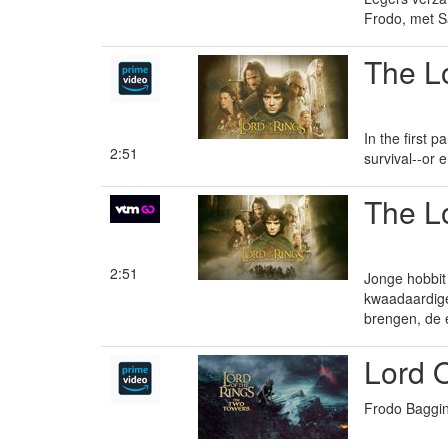
Frodo, met S
The Lo
In the first 
2:51
survival--or 
The Lo
2:51
Jonge hobbit
kwaadaardige
brengen, de e
Lord 
Frodo Baggin