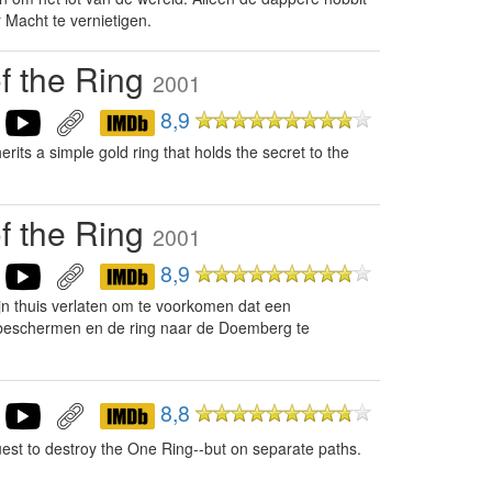
 Macht te vernietigen.
of the Ring
2001
8,9
rits a simple gold ring that holds the secret to the
of the Ring
2001
8,9
jn thuis verlaten om te voorkomen dat een
 beschermen en de ring naar de Doemberg te
8,8
est to destroy the One Ring--but on separate paths.