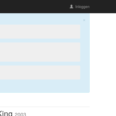
Inloggen
×
King
2003