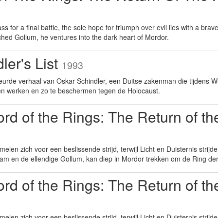
s for a final battle, the sole hope for triumph over evil lies with a br
hed Gollum, he ventures into the dark heart of Mordor.
ler's List
1993
urde verhaal van Oskar Schindler, een Duitse zakenman die tijdens WO
aten werken en zo te beschermen tegen de Holocaust.
rd of the Rings: The Return of t
elen zich voor een beslissende strijd, terwijl Licht en Duisternis strij
am en de ellendige Gollum, kan diep in Mordor trekken om de Ring der
rd of the Rings: The Return of t
elen zich voor een beslissende strijd, terwijl Licht en Duisternis strij