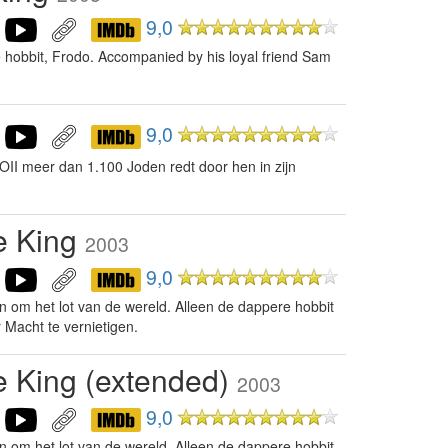
9,0
ave hobbit, Frodo. Accompanied by his loyal friend Sam
9,0
II meer dan 1.100 Joden redt door hen in zijn
he King
2003
9,0
den om het lot van de wereld. Alleen de dappere hobbit
 Macht te vernietigen.
he King (extended)
2003
9,0
den om het lot van de wereld. Alleen de dappere hobbit