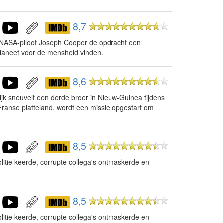
8,7
g NASA-piloot Joseph Cooper de opdracht een
laneet voor de mensheid vinden.
8,6
ijk sneuvelt een derde broer in Nieuw-Guinea tijdens
Franse platteland, wordt een missie opgestart om
8,5
litie keerde, corrupte collega's ontmaskerde en
8,5
litie keerde, corrupte collega's ontmaskerde en