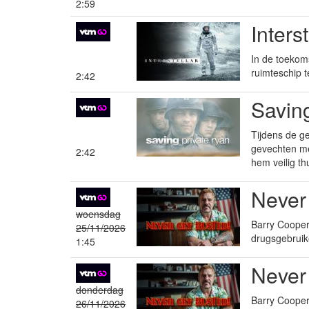
2:59
Inters
In de toekom
ruimteschip 
2:42
Savin
Tijdens de g
gevechten me
2:42
hem veilig th
Never
woensdag
Barry Cooper 
25/11/2026
drugsgebruik
1:45
Never
donderdag
Barry Cooper 
26/11/2026