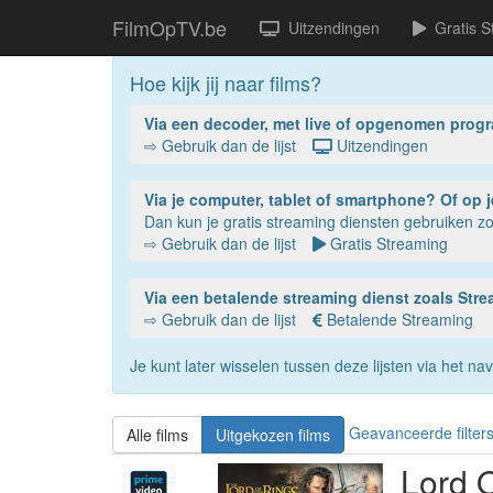
FilmOpTV.be
Uitzendingen
Gratis S
Hoe kijk jij naar films?
Via een decoder, met live of opgenomen prog
⇨ Gebruik dan de lijst
Uitzendingen
Via je compu
Dan kun je gratis streaming diensten gebruiken 
⇨ Gebruik dan de lijst
Gratis Streaming
Via een betalende streaming dienst zoals St
⇨ Gebruik dan de lijst
Betalende Streaming
Je kunt later wisselen tussen deze lijsten via het 
Geavanceerde filter
Alle films
Uitgekozen films
Lord 