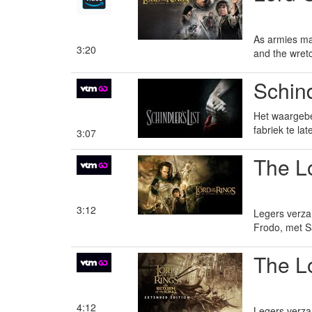
As armies mas
3:20
and the wretc
Schind
Het waargebe
fabriek te l
3:07
The Lo
3:12
Legers verzam
Frodo, met S
The Lo
4:12
Legers verzam