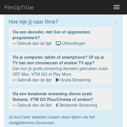
FilmOpTV.be
Toggl
navig
×
Hoe kijk jij naar films?
Via een decoder, met live of opgenomen
programma's?
⇨ Gebruik dan de lijst
Uitzendingen
Via je computer, tablet of smartphone? Of op je
TV met een chromecast of andere TV app?
Dan kun je gratis streaming diensten gebruiken zoals
VRT Max, VTM GO of Play More.
⇨ Gebruik dan de lijst
Gratis Streaming
Via een betalende streaming dienst zoals
Streamz, VTM GO Plus/Cinema of andere?
⇨ Gebruik dan de lijst
Betalende Streaming
Je kunt later wisselen tussen deze lijsten via het
navigatiemenu bovenaan.