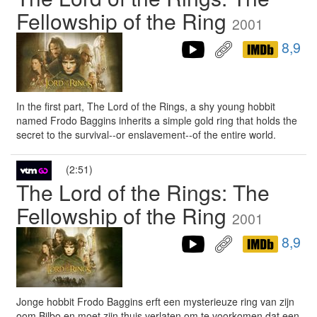
Fellowship of the Ring
2001
8,9
In the first part, The Lord of the Rings, a shy young hobbit
named Frodo Baggins inherits a simple gold ring that holds the
secret to the survival--or enslavement--of the entire world.
(2:51)
The Lord of the Rings: The
Fellowship of the Ring
2001
8,9
Jonge hobbit Frodo Baggins erft een mysterieuze ring van zijn
oom Bilbo en moet zijn thuis verlaten om te voorkomen dat een