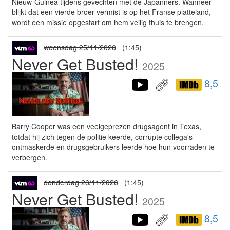
Nieuw-Guinea tijdens gevechten met de Japanners. Wanneer
blijkt dat een vierde broer vermist is op het Franse platteland,
wordt een missie opgestart om hem veilig thuis te brengen.
woensdag 25/11/2026
(1:45)
Never Get Busted!
2025
8,5
Barry Cooper was een veelgeprezen drugsagent in Texas,
totdat hij zich tegen de politie keerde, corrupte collega's
ontmaskerde en drugsgebruikers leerde hoe hun voorraden te
verbergen.
donderdag 26/11/2026
(1:45)
Never Get Busted!
2025
8,5