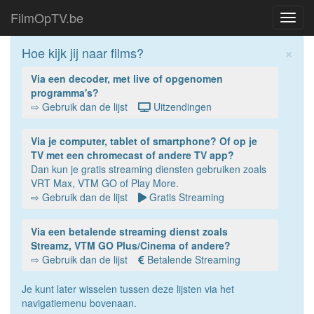
FilmOpTV.be
Toggl
navig
×
Hoe kijk jij naar films?
Via een decoder, met live of opgenomen
programma's?
⇨ Gebruik dan de lijst
Uitzendingen
Via je computer, tablet of smartphone? Of op je
TV met een chromecast of andere TV app?
Dan kun je gratis streaming diensten gebruiken zoals
VRT Max, VTM GO of Play More.
⇨ Gebruik dan de lijst
Gratis Streaming
Via een betalende streaming dienst zoals
Streamz, VTM GO Plus/Cinema of andere?
⇨ Gebruik dan de lijst
Betalende Streaming
Je kunt later wisselen tussen deze lijsten via het
navigatiemenu bovenaan.