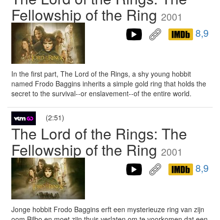
Fellowship of the Ring
2001
8,9
In the first part, The Lord of the Rings, a shy young hobbit
named Frodo Baggins inherits a simple gold ring that holds the
secret to the survival--or enslavement--of the entire world.
(2:51)
The Lord of the Rings: The
Fellowship of the Ring
2001
8,9
Jonge hobbit Frodo Baggins erft een mysterieuze ring van zijn
oom Bilbo en moet zijn thuis verlaten om te voorkomen dat een