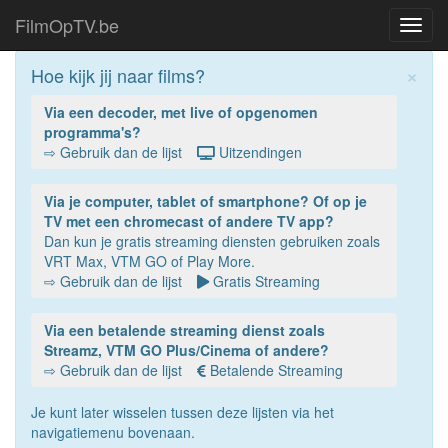
FilmOpTV.be
Toggl
navig
×
Hoe kijk jij naar films?
Via een decoder, met live of opgenomen
programma's?
⇨ Gebruik dan de lijst
Uitzendingen
Via je computer, tablet of smartphone? Of op je
TV met een chromecast of andere TV app?
Dan kun je gratis streaming diensten gebruiken zoals
VRT Max, VTM GO of Play More.
⇨ Gebruik dan de lijst
Gratis Streaming
Via een betalende streaming dienst zoals
Streamz, VTM GO Plus/Cinema of andere?
⇨ Gebruik dan de lijst
Betalende Streaming
Je kunt later wisselen tussen deze lijsten via het
navigatiemenu bovenaan.