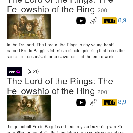
Fellowship of the Ring
2001
8,9
In the first part, The Lord of the Rings, a shy young hobbit
named Frodo Baggins inherits a simple gold ring that holds the
secret to the survival--or enslavement--of the entire world.
(2:51)
The Lord of the Rings: The
Fellowship of the Ring
2001
8,9
Jonge hobbit Frodo Baggins erft een mysterieuze ring van zijn
oom Bilbo en moet zijn thuis verlaten om te voorkomen dat een