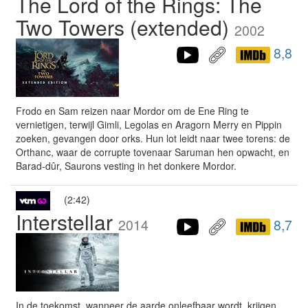
The Lord of the Rings: The
Two Towers (extended)
2002
8,8
Frodo en Sam reizen naar Mordor om de Ene Ring te
vernietigen, terwijl Gimli, Legolas en Aragorn Merry en Pippin
zoeken, gevangen door orks. Hun lot leidt naar twee torens: de
Orthanc, waar de corrupte tovenaar Saruman hen opwacht, en
Barad-dûr, Saurons vesting in het donkere Mordor.
(2:42)
Interstellar
2014
8,7
In de toekomst, wanneer de aarde onleefbaar wordt, krijgen