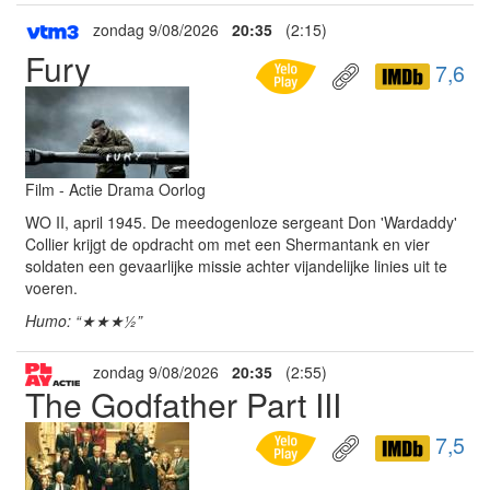
zondag 9/08/2026
20:35
(2:15)
Fury
7,6
Film - Actie Drama Oorlog
WO II, april 1945. De meedogenloze sergeant Don 'Wardaddy'
Collier krijgt de opdracht om met een Shermantank en vier
soldaten een gevaarlijke missie achter vijandelijke linies uit te
voeren.
Humo: “★★★½”
zondag 9/08/2026
20:35
(2:55)
The Godfather Part III
7,5