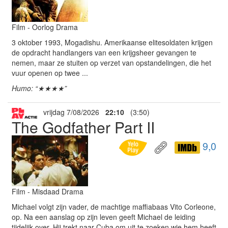
Film - Oorlog Drama
3 oktober 1993, Mogadishu. Amerikaanse elitesoldaten krijgen
de opdracht handlangers van een krijgsheer gevangen te
nemen, maar ze stuiten op verzet van opstandelingen, die het
vuur openen op twee ...
Humo: “★★★★”
vrijdag 7/08/2026
22:10
(3:50)
The Godfather Part II
9,0
Film - Misdaad Drama
Michael volgt zijn vader, de machtige maffiabaas Vito Corleone,
op. Na een aanslag op zijn leven geeft Michael de leiding
tijdelijk over. Hij trekt naar Cuba om uit te zoeken wie hem heeft