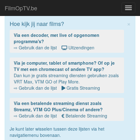
FilmOpTV.be
Toggl
navig
×
Hoe kijk jij naar films?
Via een decoder, met live of opgenomen
programma's?
⇨ Gebruik dan de lijst
Uitzendingen
Via je computer, tablet of smartphone? Of op je
TV met een chromecast of andere TV app?
Dan kun je gratis streaming diensten gebruiken zoals
VRT Max, VTM GO of Play More.
⇨ Gebruik dan de lijst
Gratis Streaming
Via een betalende streaming dienst zoals
Streamz, VTM GO Plus/Cinema of andere?
⇨ Gebruik dan de lijst
Betalende Streaming
Je kunt later wisselen tussen deze lijsten via het
navigatiemenu bovenaan.