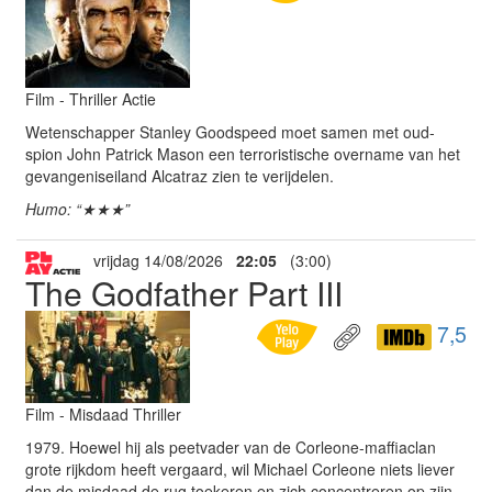
Film - Thriller Actie
Wetenschapper Stanley Goodspeed moet samen met oud-
spion John Patrick Mason een terroristische overname van het
gevangeniseiland Alcatraz zien te verijdelen.
Humo: “★★★”
vrijdag 14/08/2026
22:05
(3:00)
The Godfather Part III
7,5
Film - Misdaad Thriller
1979. Hoewel hij als peetvader van de Corleone-maffiaclan
grote rijkdom heeft vergaard, wil Michael Corleone niets liever
dan de misdaad de rug toekeren en zich concentreren op zijn