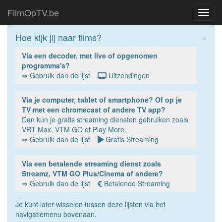
FilmOpTV.be
Toggl
navig
×
Hoe kijk jij naar films?
Via een decoder, met live of opgenomen
programma's?
⇨ Gebruik dan de lijst
Uitzendingen
Via je computer, tablet of smartphone? Of op je
TV met een chromecast of andere TV app?
Dan kun je gratis streaming diensten gebruiken zoals
VRT Max, VTM GO of Play More.
⇨ Gebruik dan de lijst
Gratis Streaming
Via een betalende streaming dienst zoals
Streamz, VTM GO Plus/Cinema of andere?
⇨ Gebruik dan de lijst
Betalende Streaming
Je kunt later wisselen tussen deze lijsten via het
navigatiemenu bovenaan.