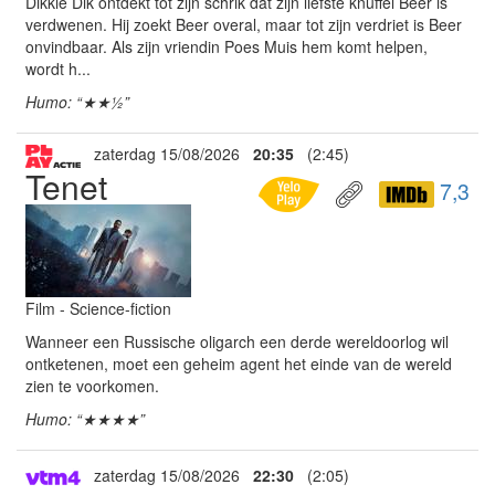
Dikkie Dik ontdekt tot zijn schrik dat zijn liefste knuffel Beer is
verdwenen. Hij zoekt Beer overal, maar tot zijn verdriet is Beer
onvindbaar. Als zijn vriendin Poes Muis hem komt helpen,
wordt h...
Humo: “★★½”
zaterdag 15/08/2026
20:35
(2:45)
Tenet
7,3
Film - Science-fiction
Wanneer een Russische oligarch een derde wereldoorlog wil
ontketenen, moet een geheim agent het einde van de wereld
zien te voorkomen.
Humo: “★★★★”
zaterdag 15/08/2026
22:30
(2:05)