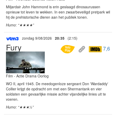
Miljardair John Hammond is erin geslaagd dinosaurussen
opnieuw tot leven te wekken. In een zwaarbeveiligd pretpark wil
hij de prehistorische dieren aan het publiek tonen.
Humo: “★★★★”
zondag 9/08/2026
20:35
(2:15)
Fury
7,6
Film - Actie Drama Oorlog
WO II, april 1945. De meedogenloze sergeant Don 'Wardaddy'
Collier krijgt de opdracht om met een Shermantank en vier
soldaten een gevaarlijke missie achter vijandelijke linies uit te
voeren.
Humo: “★★★½”