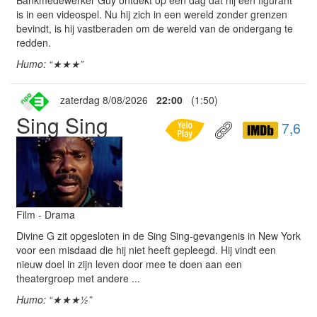
Bankmedewerker Guy ontdekt op een dag dat hij een figurant
is in een videospel. Nu hij zich in een wereld zonder grenzen
bevindt, is hij vastberaden om de wereld van de ondergang te
redden.
Humo: “★★★”
zaterdag 8/08/2026
22:00
(1:50)
Sing Sing
7,6
Film - Drama
Divine G zit opgesloten in de Sing Sing-gevangenis in New York
voor een misdaad die hij niet heeft gepleegd. Hij vindt een
nieuw doel in zijn leven door mee te doen aan een
theatergroep met andere ...
Humo: “★★★½”