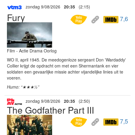
zondag 9/08/2026
20:35
(2:15)
Fury
7,6
Film - Actie Drama Oorlog
WO II, april 1945. De meedogenloze sergeant Don 'Wardaddy'
Collier krijgt de opdracht om met een Shermantank en vier
soldaten een gevaarlijke missie achter vijandelijke linies uit te
voeren.
Humo: “★★★½”
zondag 9/08/2026
20:35
(2:50)
The Godfather Part III
7,5