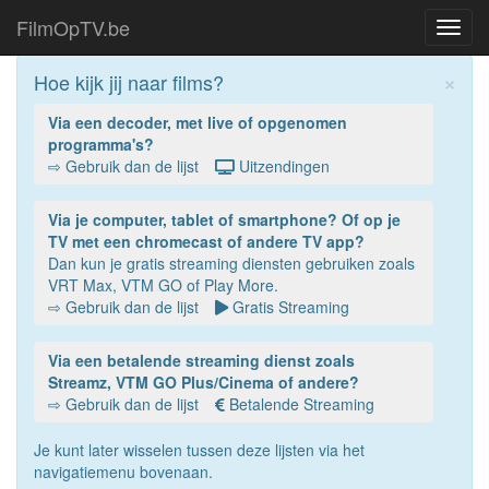
FilmOpTV.be
Toggl
navig
×
Hoe kijk jij naar films?
Via een decoder, met live of opgenomen
programma's?
⇨ Gebruik dan de lijst
Uitzendingen
Via je computer, tablet of smartphone? Of op je
TV met een chromecast of andere TV app?
Dan kun je gratis streaming diensten gebruiken zoals
VRT Max, VTM GO of Play More.
⇨ Gebruik dan de lijst
Gratis Streaming
Via een betalende streaming dienst zoals
Streamz, VTM GO Plus/Cinema of andere?
⇨ Gebruik dan de lijst
Betalende Streaming
Je kunt later wisselen tussen deze lijsten via het
navigatiemenu bovenaan.