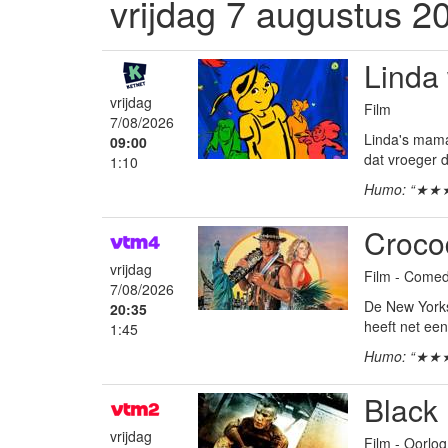
vrijdag 7 augustus 2
Linda 
vrijdag
Film
7/08/2026
Linda's mama
09:00
dat vroeger d
1:10
Humo: “★★
Croco
vrijdag
Film - Comed
7/08/2026
De New Yorkse
20:35
heeft net een
1:45
Humo: “★★
Black
vrijdag
Film - Oorlo