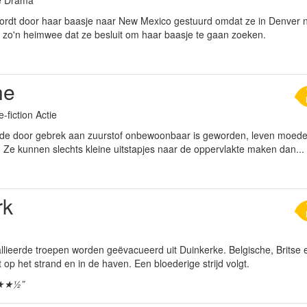
ordt door haar baasje naar New Mexico gestuurd omdat ze in Denver n
w zo'n heimwee dat ze besluit om haar baasje te gaan zoeken.
he
-fiction Actie
de door gebrek aan zuurstof onbewoonbaar is geworden, leven moed
 Ze kunnen slechts kleine uitstapjes naar de oppervlakte maken dan...
rk
llieerde troepen worden geëvacueerd uit Duinkerke. Belgische, Britse 
op het strand en in de haven. Een bloederige strijd volgt.
★★½”