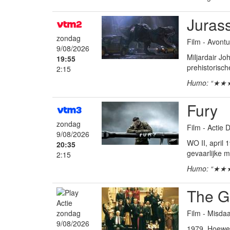
Jurass
zondag
Film - Avontu
9/08/2026
Miljardair J
19:55
prehistorisch
2:15
Humo: “★★
Fury
zondag
Film - Actie
9/08/2026
WO II, april
20:35
gevaarlijke mi
2:15
Humo: “★★
The Go
Film - Misdaa
zondag
9/08/2026
1979. Hoewel 