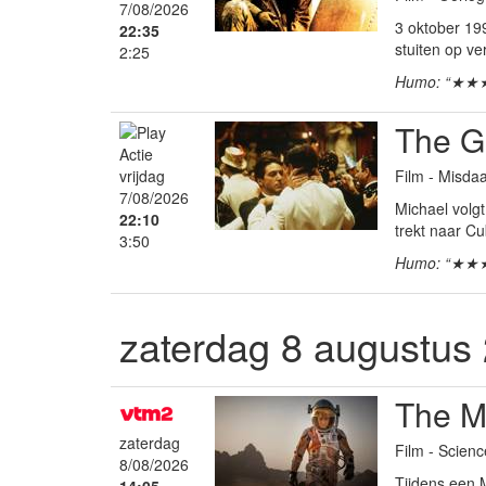
7/08/2026
3 oktober 19
22:35
stuiten op ve
2:25
Humo: “★★
The Go
Film - Misd
vrijdag
7/08/2026
Michael volgt
22:10
trekt naar C
3:50
Humo: “★★
zaterdag 8 augustus
The M
zaterdag
Film - Scienc
8/08/2026
Tijdens een 