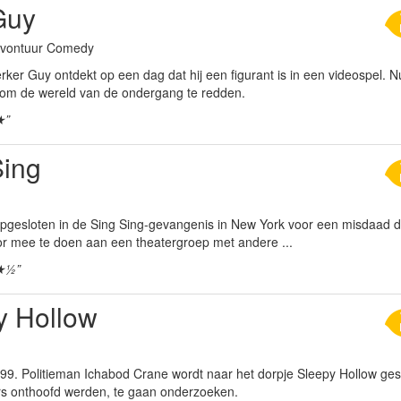
Guy
 Avontuur Comedy
r Guy ontdekt op een dag dat hij een figurant is in een videospel. Nu 
om de wereld van de ondergang te redden.
★”
Sing
opgesloten in de Sing Sing-gevangenis in New York voor een misdaad die 
oor mee te doen aan een theatergroep met andere ...
★½”
y Hollow
99. Politieman Ichabod Crane wordt naar het dorpje Sleepy Hollow ges
ers onthoofd werden, te gaan onderzoeken.