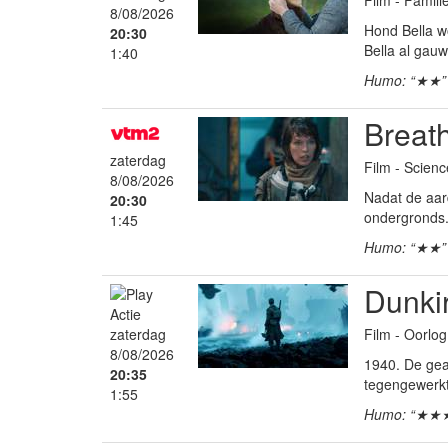
8/08/2026
Hond Bella w
20:30
Bella al gau
1:40
Humo: “★★”
Breat
zaterdag
Film - Science
8/08/2026
Nadat de aar
20:30
ondergronds.
1:45
Humo: “★★”
Dunki
Film - Oorlog
zaterdag
8/08/2026
1940. De gea
20:35
tegengewerkt 
1:55
Humo: “★★