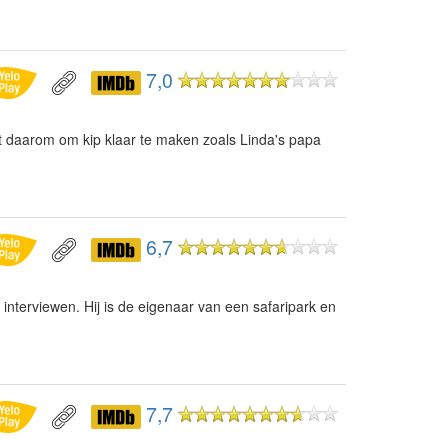
7,0
t daarom om kip klaar te maken zoals Linda's papa
6,7
 interviewen. Hij is de eigenaar van een safaripark en
7,7