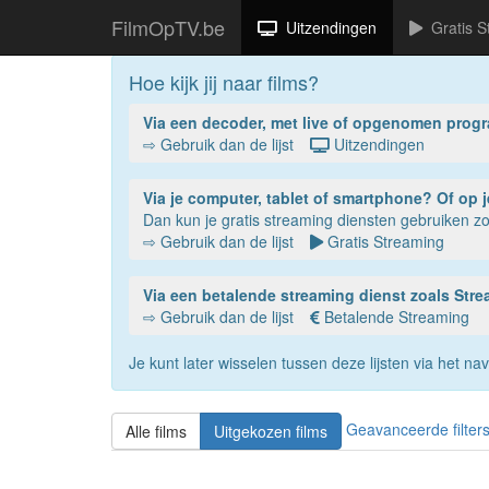
FilmOpTV.be
Uitzendingen
Gratis S
Hoe kijk jij naar films?
Via een decoder, met live of opgenomen prog
⇨ Gebruik dan de lijst
Uitzendingen
Via je compu
Dan kun je gratis streaming diensten gebruiken 
⇨ Gebruik dan de lijst
Gratis Streaming
Via een betalende streaming dienst zoals St
⇨ Gebruik dan de lijst
Betalende Streaming
Je kunt later wisselen tussen deze lijsten via het 
Geavanceerde filter
Alle films
Uitgekozen films