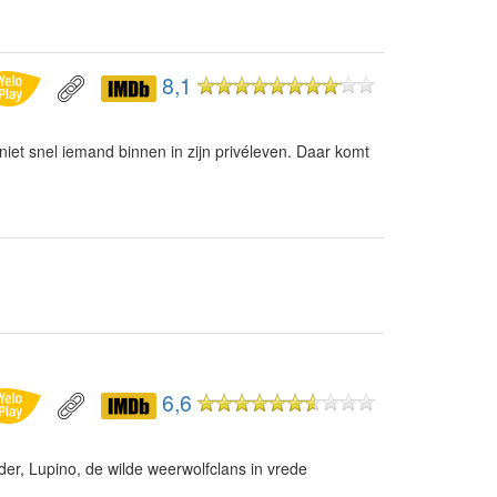
8,1
niet snel iemand binnen in zijn privéleven. Daar komt
6,6
ader, Lupino, de wilde weerwolfclans in vrede