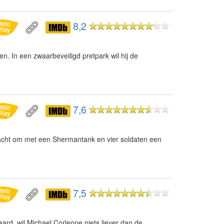
8,2
. In een zwaarbeveiligd pretpark wil hij de
7,6
racht om met een Shermantank en vier soldaten een
7,5
ard, wil Michael Corleone niets liever dan de