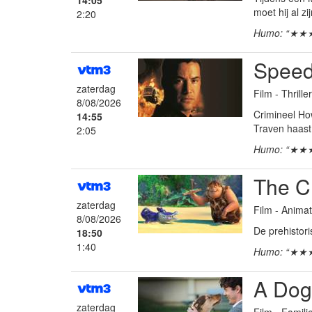
14:05
moet hij al zi
2:20
Humo: “★★
Spee
zaterdag
Film - Thrille
8/08/2026
Crimineel How
14:55
Traven haast 
2:05
Humo: “★★
The C
zaterdag
Film - Anima
8/08/2026
De prehistor
18:50
1:40
Humo: “★★
A Dog
zaterdag
Film - Famil