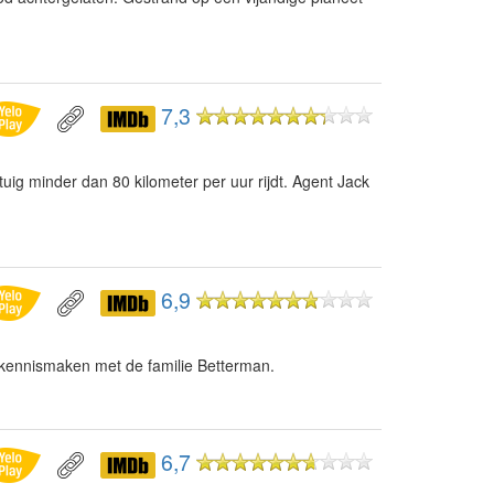
7,3
uig minder dan 80 kilometer per uur rijdt. Agent Jack
6,9
 kennismaken met de familie Betterman.
6,7