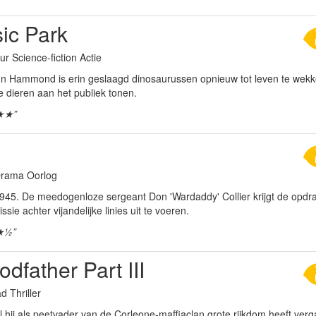
ic Park
ur Science-fiction Actie
ohn Hammond is erin geslaagd dinosaurussen opnieuw tot leven te wekken
e dieren aan het publiek tonen.
★★”
 Drama Oorlog
 1945. De meedogenloze sergeant Don 'Wardaddy' Collier krijgt de opd
ssie achter vijandelijke linies uit te voeren.
★½”
dfather Part III
d Thriller
hij als peetvader van de Corleone-maffiaclan grote rijkdom heeft verga