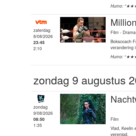
Humo: “★★
Millio
zaterdag
Film - Dram
8/08/2026
Bokscoach Fra
23:45
verandering 
2:10
Humo: “★★
zondag 9 augustus 
Nacht
zondag
9/08/2026
Film
08:50
1:35
Vlad, Keelin 
verenigd.