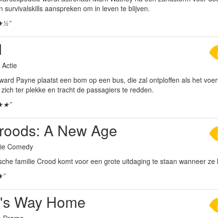
jn survivalskills aanspreken om in leven te blijven.
★½”
d
r Actie
ard Payne plaatst een bom op een bus, die zal ontploffen als het voert
zich ter plekke en tracht de passagiers te redden.
★★”
roods: A New Age
tie Comedy
ische familie Crood komt voor een grote uitdaging te staan wanneer ze
★”
's Way Home
ie Drama