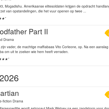
93, Mogadishu. Amerikaanse elitesoldaten krijgen de opdracht handla
rzet van opstandelingen, die het vuur openen op twee ...
★★”
dfather Part II
aad Drama
 zijn vader, de machtige maffiabaas Vito Corleone, op. Na een aanslag op 
uba om uit te zoeken wie hem heeft verraden.
★★★”
 2026
artian
e-fiction Drama
Marsexpeditie wordt astronaut Mark Watney na een zandstorm voor doo