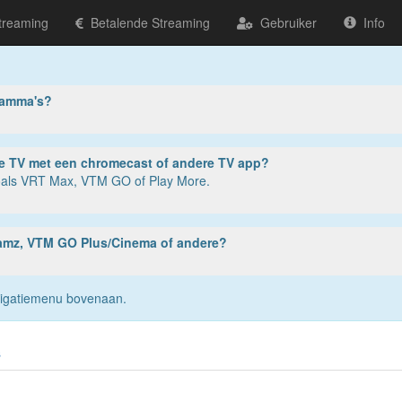
treaming
Betalende Streaming
Gebruiker
Info
ramma's?
ter, tablet of smartphone? Of op je TV met een chromecast of andere TV app?
zoals VRT Max, VTM GO of Play More.
reamz, VTM GO Plus/Cinema of andere?
navigatiemenu bovenaan.
s