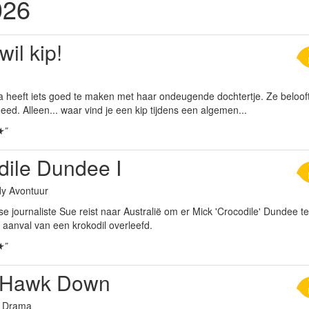
026
wil kip!
 heeft iets goed te maken met haar ondeugende dochtertje. Ze beloof
eed. Alleen... waar vind je een kip tijdens een algemen...
★”
dile Dundee I
y Avontuur
 journaliste Sue reist naar Australië om er Mick 'Crocodile' Dundee te
 aanval van een krokodil overleefd.
★”
 Hawk Down
g Drama