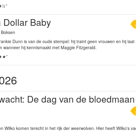
★½”
n Dollar Baby
a Boksen
nkie Dunn is van de oude stempel: hij traint geen vrouwen en hij laat 
in wanneer hij kennismaakt met Maggie Fitzgerald.
★★”
2026
wacht: De dag van de bloedmaan
en Wilko komen terecht in het rijk der weerwolven. Hier heeft Wilko's v