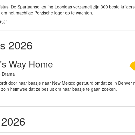
istus. De Spartaanse koning Leonidas verzamelt zijn 300 beste krijger
om het machtige Perzische leger op te wachten.
★½”
s 2026
's Way Home
ie Drama
ordt door haar baasje naar New Mexico gestuurd omdat ze in Denver n
w zo'n heimwee dat ze besluit om haar baasje te gaan zoeken.
 2026