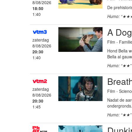
8/08/2026
De prehistor
18:50
1:40
Humo: “★★
A Dog
zaterdag
Film - Famil
8/08/2026
Hond Bella w
20:30
Bella al gau
1:40
Humo: “★★”
Breat
zaterdag
Film - Science
8/08/2026
Nadat de aar
20:30
ondergronds.
1:45
Humo: “★★”
Dunki