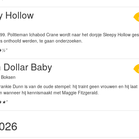
y Hollow
99. Politieman Ichabod Crane wordt naar het dorpje Sleepy Hollow ges
ers onthoofd werden, te gaan onderzoeken.
★½”
n Dollar Baby
a Boksen
nkie Dunn is van de oude stempel: hij traint geen vrouwen en hij laat 
in wanneer hij kennismaakt met Maggie Fitzgerald.
★★”
2026