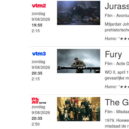
Jurass
zondag
Film - Avontu
9/08/2026
Miljardair J
19:55
prehistorisch
2:15
Humo: “★★
Fury
zondag
Film - Actie
9/08/2026
WO II, april
20:35
gevaarlijke mi
2:15
Humo: “★★
The Go
zondag
Film - Misdaa
9/08/2026
20:35
1979. Hoewel 
2:50
misdaad de ru