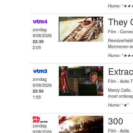
Humo: “★★
They C
zondag
Film - Come
9/08/2026
Revolverheld 
22:30
Mormonen en 
2:05
Humo: “★★
Extrac
zondag
Film - Actie T
9/08/2026
Mercy Callo,
22:50
moet ontsnapp
1:55
Humo: “★”
300
zondag
Film - Actie
9/08/2026