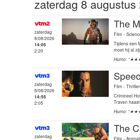
zaterdag 8 augustus
The M
zaterdag
Film - Scienc
8/08/2026
Tijdens een 
14:05
moet hij al zi
2:20
Humo: “★★
Spee
zaterdag
Film - Thrille
8/08/2026
Crimineel How
14:55
Traven haast 
2:05
Humo: “★★
The C
zaterdag
Film - Anima