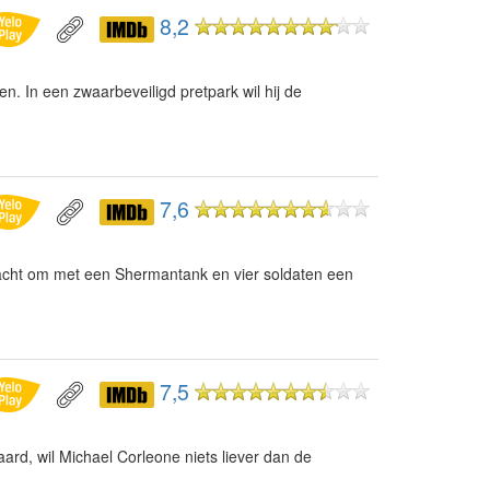
8,2
. In een zwaarbeveiligd pretpark wil hij de
7,6
racht om met een Shermantank en vier soldaten een
7,5
ard, wil Michael Corleone niets liever dan de