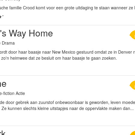
ische familie Crood komt voor een grote uitdaging te staan wanneer ze
★”
's Way Home
ie Drama
ordt door haar baasje naar New Mexico gestuurd omdat ze in Denver n
w zo'n heimwee dat ze besluit om haar baasje te gaan zoeken.
he
-fiction Actie
de door gebrek aan zuurstof onbewoonbaar is geworden, leven moed
 Ze kunnen slechts kleine uitstapjes naar de oppervlakte maken dan...
rk