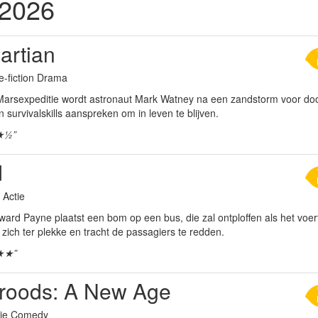
 2026
artian
e-fiction Drama
Marsexpeditie wordt astronaut Mark Watney na een zandstorm voor doo
jn survivalskills aanspreken om in leven te blijven.
★½”
d
r Actie
ard Payne plaatst een bom op een bus, die zal ontploffen als het voert
zich ter plekke en tracht de passagiers te redden.
★★”
roods: A New Age
tie Comedy