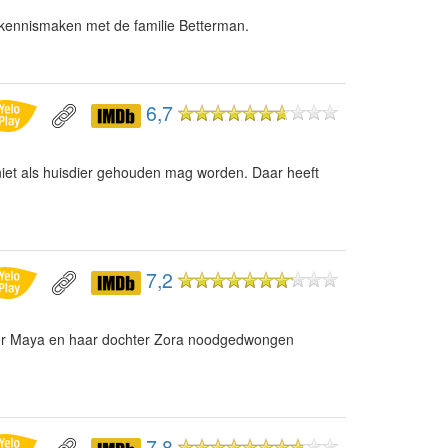
 kennismaken met de familie Betterman.
6,7
iet als huisdier gehouden mag worden. Daar heeft
7,2
er Maya en haar dochter Zora noodgedwongen
7,8