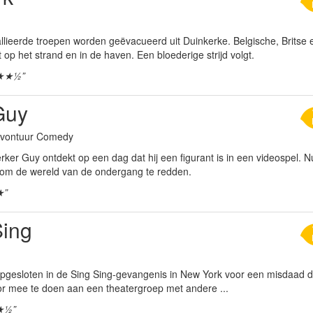
llieerde troepen worden geëvacueerd uit Duinkerke. Belgische, Britse 
op het strand en in de haven. Een bloederige strijd volgt.
★★½”
Guy
 Avontuur Comedy
r Guy ontdekt op een dag dat hij een figurant is in een videospel. Nu 
om de wereld van de ondergang te redden.
★”
Sing
opgesloten in de Sing Sing-gevangenis in New York voor een misdaad die 
oor mee te doen aan een theatergroep met andere ...
★½”