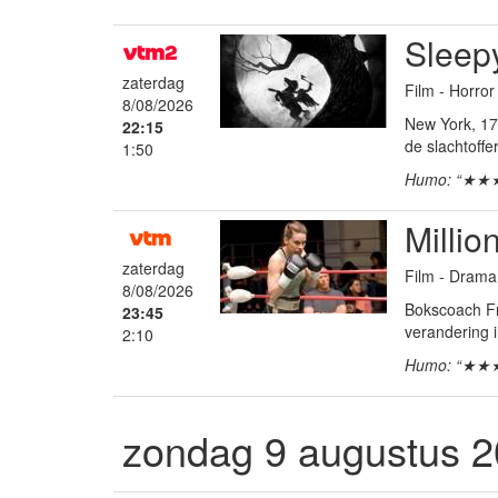
Sleep
zaterdag
Film - Horror
8/08/2026
New York, 17
22:15
de slachtoff
1:50
Humo: “★★
Millio
zaterdag
Film - Dram
8/08/2026
Bokscoach Fra
23:45
verandering 
2:10
Humo: “★★
zondag 9 augustus 