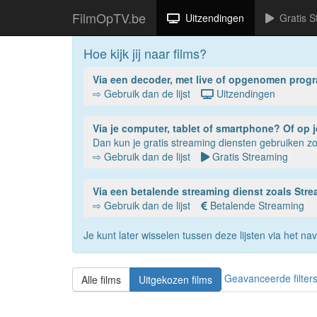
FilmOpTV.be
Uitzendingen
Gratis S
Hoe kijk jij naar films?
Via een decoder, met live of opgenomen prog
⇨ Gebruik dan de lijst
Uitzendingen
Via je compu
Dan kun je gratis streaming diensten gebruiken 
⇨ Gebruik dan de lijst
Gratis Streaming
Via een betalende streaming dienst zoals St
⇨ Gebruik dan de lijst
Betalende Streaming
Je kunt later wisselen tussen deze lijsten via het 
Geavanceerde filter
Alle films
Uitgekozen films