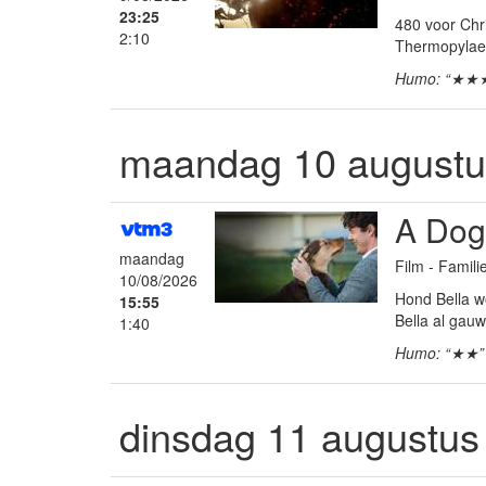
23:25
480 voor Chr
2:10
Thermopylae 
Humo: “★★
maandag 10 augustu
A Dog
maandag
Film - Famil
10/08/2026
Hond Bella w
15:55
Bella al gau
1:40
Humo: “★★”
dinsdag 11 augustus