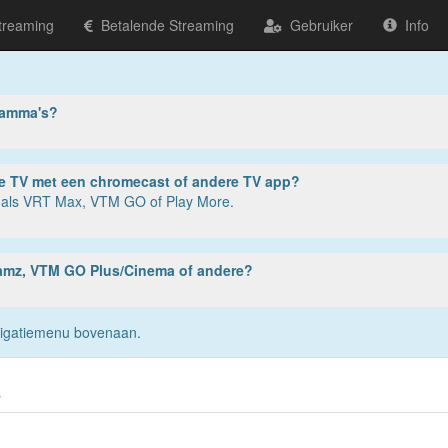
treaming
Betalende Streaming
Gebruiker
Info
ramma's?
ter, tablet of smartphone? Of op je TV met een chromecast of andere TV app?
zoals VRT Max, VTM GO of Play More.
reamz, VTM GO Plus/Cinema of andere?
navigatiemenu bovenaan.
s