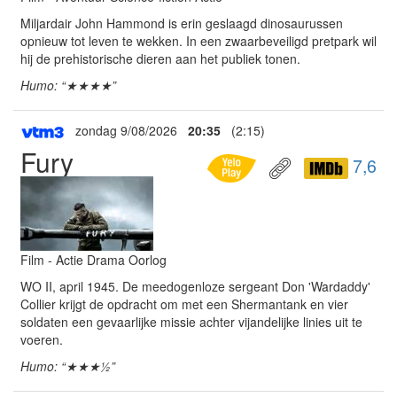
Miljardair John Hammond is erin geslaagd dinosaurussen
opnieuw tot leven te wekken. In een zwaarbeveiligd pretpark wil
hij de prehistorische dieren aan het publiek tonen.
Humo: “★★★★”
zondag 9/08/2026
20:35
(2:15)
Fury
7,6
Film - Actie Drama Oorlog
WO II, april 1945. De meedogenloze sergeant Don 'Wardaddy'
Collier krijgt de opdracht om met een Shermantank en vier
soldaten een gevaarlijke missie achter vijandelijke linies uit te
voeren.
Humo: “★★★½”