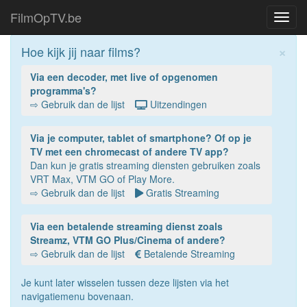
FilmOpTV.be
Toggl
navig
×
Hoe kijk jij naar films?
Via een decoder, met live of opgenomen
programma's?
⇨ Gebruik dan de lijst
Uitzendingen
Via je computer, tablet of smartphone? Of op je
TV met een chromecast of andere TV app?
Dan kun je gratis streaming diensten gebruiken zoals
VRT Max, VTM GO of Play More.
⇨ Gebruik dan de lijst
Gratis Streaming
Via een betalende streaming dienst zoals
Streamz, VTM GO Plus/Cinema of andere?
⇨ Gebruik dan de lijst
Betalende Streaming
Je kunt later wisselen tussen deze lijsten via het
navigatiemenu bovenaan.