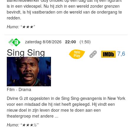
Bankmedewerker Guy ontdekt op een dag dat hij een figurant
is in een videospel. Nu hij zich in een wereld zonder grenzen
bevindt, is hij vastberaden om de wereld van de ondergang te
redden.
Humo: “★★★”
zaterdag 8/08/2026
22:00
(1:50)
Sing Sing
7,6
Film - Drama
Divine G zit opgesloten in de Sing Sing-gevangenis in New York
voor een misdaad die hij niet heeft gepleegd. Hij vindt een
nieuw doel in zijn leven door mee te doen aan een
theatergroep met andere ...
Humo: “★★★½”