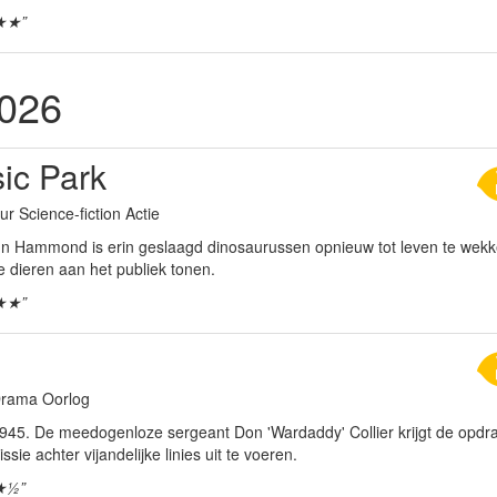
★★”
2026
ic Park
ur Science-fiction Actie
ohn Hammond is erin geslaagd dinosaurussen opnieuw tot leven te wekken
e dieren aan het publiek tonen.
★★”
 Drama Oorlog
 1945. De meedogenloze sergeant Don 'Wardaddy' Collier krijgt de opd
ssie achter vijandelijke linies uit te voeren.
★½”