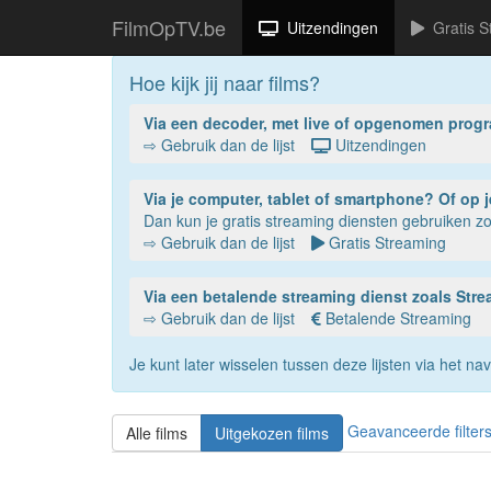
FilmOpTV.be
Uitzendingen
Gratis S
Hoe kijk jij naar films?
Via een decoder, met live of opgenomen prog
⇨ Gebruik dan de lijst
Uitzendingen
Via je compu
Dan kun je gratis streaming diensten gebruiken 
⇨ Gebruik dan de lijst
Gratis Streaming
Via een betalende streaming dienst zoals St
⇨ Gebruik dan de lijst
Betalende Streaming
Je kunt later wisselen tussen deze lijsten via het 
Geavanceerde filter
Alle films
Uitgekozen films