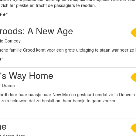
zich ter plekke en tracht de passagiers te redden.
★★”
roods: A New Age
tie Comedy
ische familie Crood komt voor een grote uitdaging te staan wanneer ze
★”
's Way Home
ie Drama
ordt door haar baasje naar New Mexico gestuurd omdat ze in Denver n
w zo'n heimwee dat ze besluit om haar baasje te gaan zoeken.
he
-fiction Actie