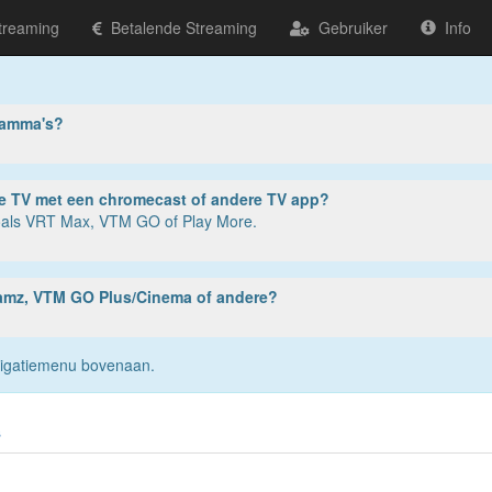
treaming
Betalende Streaming
Gebruiker
Info
ramma's?
ter, tablet of smartphone? Of op je TV met een chromecast of andere TV app?
zoals VRT Max, VTM GO of Play More.
reamz, VTM GO Plus/Cinema of andere?
navigatiemenu bovenaan.
s