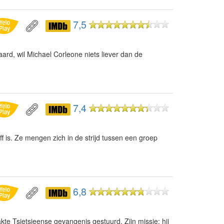
7,5
ard, wil Michael Corleone niets liever dan de
7,4
ff is. Ze mengen zich in de strijd tussen een groep
6,8
e Tsjetsjeense gevangenis gestuurd. Zijn missie: hij