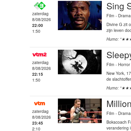
Sing 
zaterdag
Film - Drama
8/08/2026
Divine G zit 
22:00
zijn leven d
1:50
Humo: “★★
Sleep
zaterdag
Film - Horror
8/08/2026
New York, 17
22:15
de slachtoff
1:50
Humo: “★★
Millio
zaterdag
Film - Dram
8/08/2026
Bokscoach Fra
23:45
verandering 
2:10