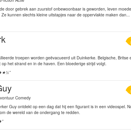
de door gebrek aan zuurstof onbewoonbaar is geworden, leven moed
 Ze kunnen slechts kleine uitstapjes naar de oppervlakte maken dan...
rk
llieerde troepen worden geëvacueerd uit Duinkerke. Belgische, Britse 
op het strand en in de haven. Een bloederige strijd volgt.
★★½”
Guy
 Avontuur Comedy
r Guy ontdekt op een dag dat hij een figurant is in een videospel. Nu 
om de wereld van de ondergang te redden.
★”