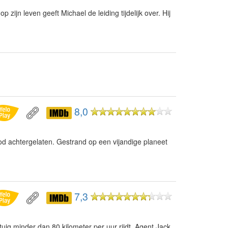
zijn leven geeft Michael de leiding tijdelijk over. Hij
8,0
d achtergelaten. Gestrand op een vijandige planeet
7,3
uig minder dan 80 kilometer per uur rijdt. Agent Jack