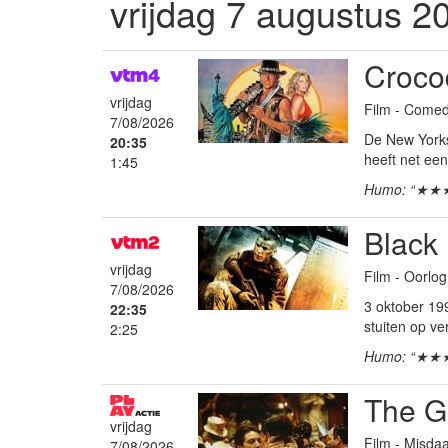
vrijdag 7 augustus 2
Croco
vrijdag
Film - Comed
7/08/2026
De New Yorkse
20:35
heeft net een
1:45
Humo: “★★
Black
vrijdag
Film - Oorlo
7/08/2026
3 oktober 19
22:35
stuiten op ve
2:25
Humo: “★★
The Go
vrijdag
Film - Misd
7/08/2026