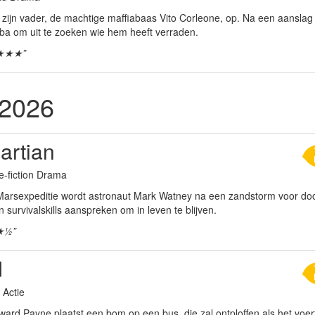
 zijn vader, de machtige maffiabaas Vito Corleone, op. Na een aanslag op 
uba om uit te zoeken wie hem heeft verraden.
★★★”
 2026
artian
e-fiction Drama
Marsexpeditie wordt astronaut Mark Watney na een zandstorm voor doo
jn survivalskills aanspreken om in leven te blijven.
★½”
d
r Actie
ard Payne plaatst een bom op een bus, die zal ontploffen als het voert