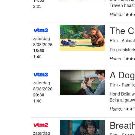
14:55
Traven haast 
2:05
Humo: “★★
The C
zaterdag
Film - Anima
8/08/2026
De prehistor
18:50
1:40
Humo: “★★
A Dog
zaterdag
Film - Famil
8/08/2026
Hond Bella w
20:30
Bella al gau
1:40
Humo: “★★”
Breat
zaterdag
Film - Science