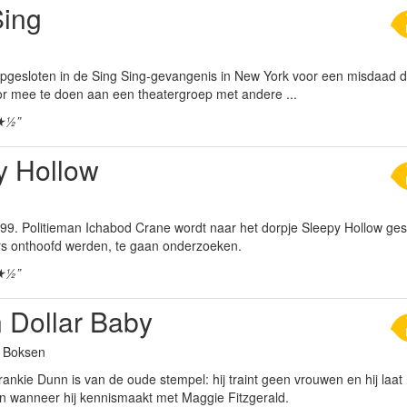
Sing
opgesloten in de Sing Sing-gevangenis in New York voor een misdaad die 
oor mee te doen aan een theatergroep met andere ...
★½”
y Hollow
99. Politieman Ichabod Crane wordt naar het dorpje Sleepy Hollow ges
ers onthoofd werden, te gaan onderzoeken.
★½”
n Dollar Baby
a Boksen
nkie Dunn is van de oude stempel: hij traint geen vrouwen en hij laat 
in wanneer hij kennismaakt met Maggie Fitzgerald.