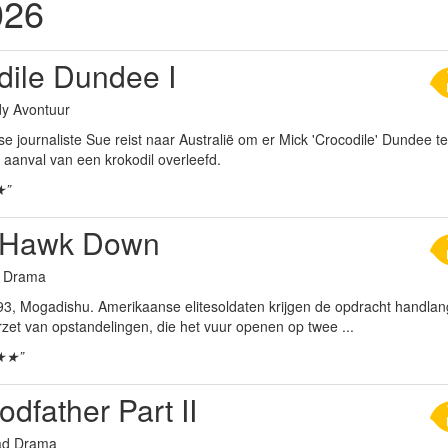
026
dile Dundee I
y Avontuur
 journaliste Sue reist naar Australië om er Mick 'Crocodile' Dundee te
 aanval van een krokodil overleefd.
★”
 Hawk Down
g Drama
93, Mogadishu. Amerikaanse elitesoldaten krijgen de opdracht handla
rzet van opstandelingen, die het vuur openen op twee ...
★★”
dfather Part II
aad Drama