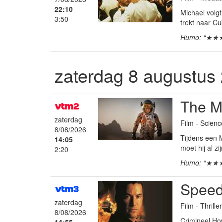
22:10
Michael volgt
3:50
trekt naar C
Humo: “★★
zaterdag 8 augustus
The M
zaterdag
Film - Scienc
8/08/2026
Tijdens een 
14:05
moet hij al zi
2:20
Humo: “★★
Spee
zaterdag
Film - Thrille
8/08/2026
Crimineel How