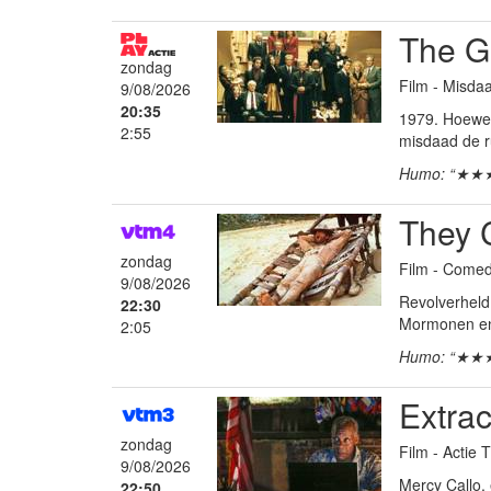
The Go
zondag
Film - Misdaa
9/08/2026
20:35
1979. Hoewel 
2:55
misdaad de ru
Humo: “★★
They C
zondag
Film - Come
9/08/2026
Revolverheld 
22:30
Mormonen en 
2:05
Humo: “★★
Extrac
zondag
Film - Actie T
9/08/2026
Mercy Callo,
22:50