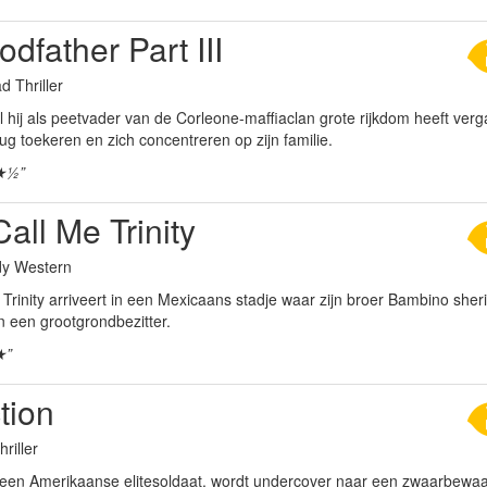
dfather Part III
d Thriller
hij als peetvader van de Corleone-maffiaclan grote rijkdom heeft verga
g toekeren en zich concentreren op zijn familie.
★½”
all Me Trinity
dy Western
Trinity arriveert in een Mexicaans stadje waar zijn broer Bambino sheri
een grootgrondbezitter.
★”
tion
hriller
 een Amerikaanse elitesoldaat, wordt undercover naar een zwaarbewaakt