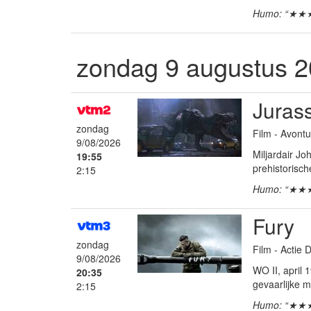
Humo: “★★
zondag 9 augustus 
Jurass
zondag
Film - Avontu
9/08/2026
Miljardair J
19:55
prehistorisch
2:15
Humo: “★★
Fury
zondag
Film - Actie
9/08/2026
WO II, april
20:35
gevaarlijke mi
2:15
Humo: “★★